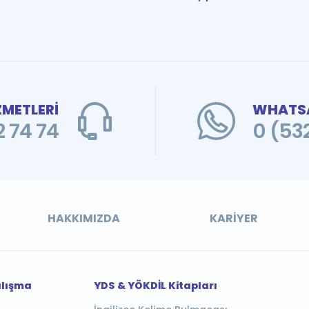
ZMETLERİ
WHATSA
 74 74
0 (53
HAKKIMIZDA
KARIYER
alışma
YDS & YÖKDİL Kitapları