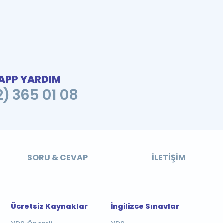
PP YARDIM
2) 365 01 08
SORU & CEVAP
İLETIŞIM
Ücretsiz Kaynaklar
İngilizce Sınavlar