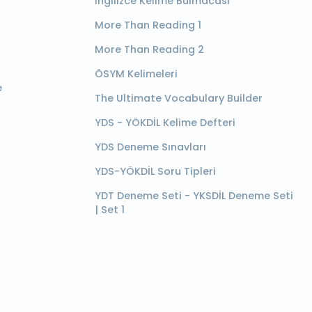
İngilizce Kelime Bulmacası
More Than Reading 1
More Than Reading 2
ÖSYM Kelimeleri
e
The Ultimate Vocabulary Builder
YDS - YÖKDİL Kelime Defteri
YDS Deneme Sınavları
YDS-YÖKDİL Soru Tipleri
YDT Deneme Seti - YKSDİL Deneme Seti
| Set 1