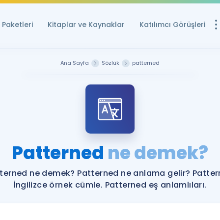
Paketleri
Kitaplar ve Kaynaklar
Katılımcı Görüşleri
Ücretsiz Kayna
Ana Sayfa
Sözlük
patterned
YDS ve YÖKDİL içi
Sözlük
İngilizce Sınavları
Puan Hesapla
Patterned
ne demek?
YDS ve YÖKDİL P
Remz
Rehberlik Aracı
terned ne demek? Patterned ne anlama gelir? Patte
YDS ve YÖKDİL'e H
İngilizce örnek cümle. Patterned eş anlamlıları.
ÖSYM Sınav Ta
Tüm ÖSYM Sınavl