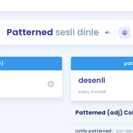
Kampanyalar
Eğitim ve Kitaplar
Blog
Patterned
sesli dinle
YDS - YÖKDİL Tüm S
İngilizce Gram
İngilizce Gramer
v)
pat
k
desenli
süslü, modelli
Patterned (adj) Co
richly patterned :
son der