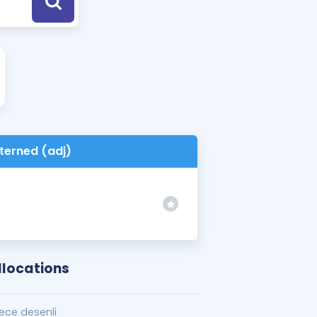
a Özel Fırsatlar
ınavlarla İlgili Haberler
er
 ve Konu Anlatımı
terned (adj)
llocations
ece desenli