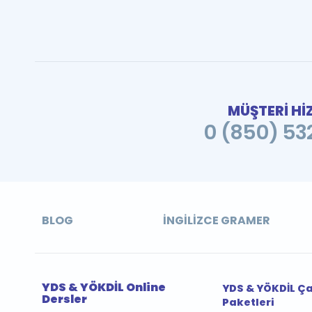
MÜŞTERİ Hİ
0 (850) 532
BLOG
İNGILIZCE GRAMER
YDS & YÖKDİL Online
YDS & YÖKDİL Ç
Dersler
Paketleri