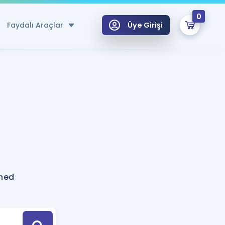
0
Faydalı Araçlar
Üye Girişi
klar
n Ücretsiz Kaynaklar
 için Özel Sözlük
Sepetin Şu An Boş.
ma
uan Hesaplama Aracı
i Hoca ile seni sınava hazırlayacak onlarca eğitim seni bekliyor!
Şifremi Hatırlamıyorum
GİRİŞ YAP
rned
azırlananlar için Öneriler
kvimi
ÜYE DEĞİLİM
arı Tek Takvimde