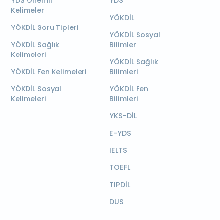
YDS Önemli
YDS
Kelimeler
YÖKDİL
YÖKDİL Soru Tipleri
YÖKDİL Sosyal
YÖKDİL Sağlık
Bilimler
Kelimeleri
YÖKDİL Sağlık
YÖKDİL Fen Kelimeleri
Bilimleri
YÖKDİL Sosyal
YÖKDİL Fen
Kelimeleri
Bilimleri
YKS-DİL
E-YDS
IELTS
TOEFL
TIPDİL
DUS