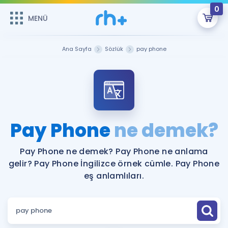
0
MENÜ
MENÜ
Üye Girişi
Ana Sayfa
Sözlük
pay phone
Online Dersler
Sepetin Şu An Boş.
Çalışma Paketleri
Remzi Hoca ile seni sınava hazırlayacak onlarca eğitim seni
bekliyor!
Kitaplar ve Kaynaklar
GİRİŞ YAP
Pay Phone
ne demek?
Katılımcı Görüşleri
Şifremi Hatırlamıyorum
Pay Phone ne demek? Pay Phone ne anlama
gelir? Pay Phone İngilizce örnek cümle. Pay Phone
ÜYE DEĞİLİM
Faydalı Araçlar
eş anlamlıları.
Ücretsiz Kaynaklar
Blog
İngilizce Gramer
Hakkımızda
Kariyer
Sözlük
Soru & Cevap
İletişim