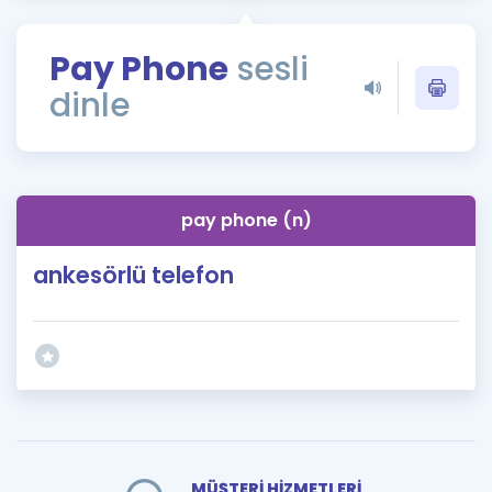
Puan Hesaplama
Pay Phone
sesli
Rehberlik Aracı
dinle
ÖSYM Sınav Takvimi
Kampanyalar
Blog
pay phone (n)
İngilizce Gramer
ankesörlü telefon
MÜŞTERİ HİZMETLERİ