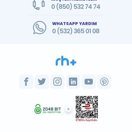
0 (850) 532 74 74
WHATSAPP YARDIM
0 (532) 365 01 08