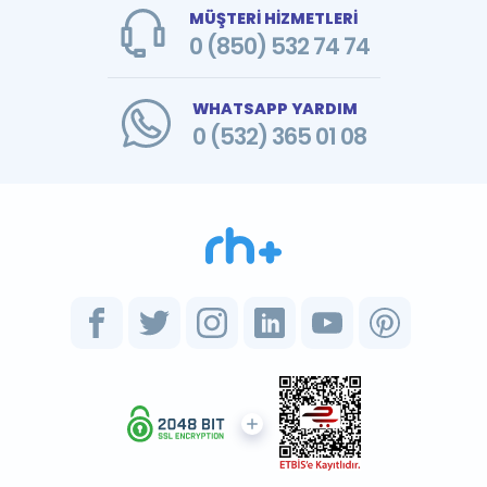
MÜŞTERİ HİZMETLERİ
0 (850) 532 74 74
WHATSAPP YARDIM
0 (532) 365 01 08