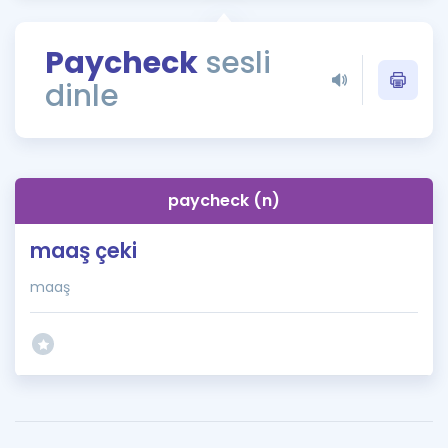
Puan Hesaplama
Paycheck
sesli
Rehberlik Aracı
dinle
ÖSYM Sınav Takvimi
Kampanyalar
Blog
paycheck (n)
İngilizce Gramer
maaş çeki
maaş