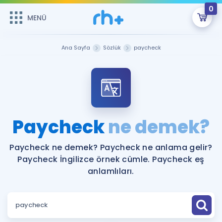
0
MENÜ
MENÜ
Üye Girişi
Ana Sayfa
Sözlük
paycheck
Online Dersler
Sepetin Şu An Boş.
Çalışma Paketleri
Remzi Hoca ile seni sınava hazırlayacak onlarca eğitim seni
bekliyor!
Kitaplar ve Kaynaklar
GİRİŞ YAP
Paycheck
ne demek?
Katılımcı Görüşleri
Şifremi Hatırlamıyorum
Paycheck ne demek? Paycheck ne anlama gelir?
Paycheck İngilizce örnek cümle. Paycheck eş
ÜYE DEĞİLİM
Faydalı Araçlar
anlamlıları.
Ücretsiz Kaynaklar
Blog
İngilizce Gramer
Hakkımızda
Kariyer
Sözlük
Soru & Cevap
İletişim