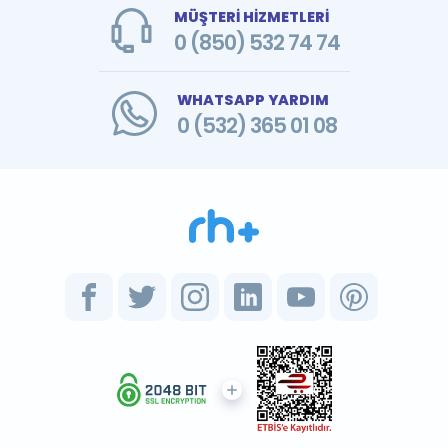
MÜŞTERİ HİZMETLERİ
0 (850) 532 74 74
WHATSAPP YARDIM
0 (532) 365 01 08