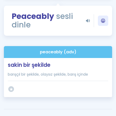
Puan Hesaplama
Peaceably
sesli
Rehberlik Aracı
dinle
ÖSYM Sınav Takvimi
Kampanyalar
Blog
peaceably (adv)
İngilizce Gramer
sakin bir şekilde
barışçıl bir şekilde, olaysız şekilde, barış içinde