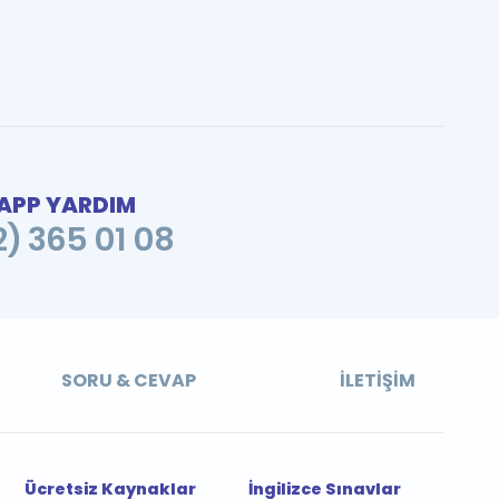
PP YARDIM
2) 365 01 08
SORU & CEVAP
İLETIŞIM
Ücretsiz Kaynaklar
İngilizce Sınavlar