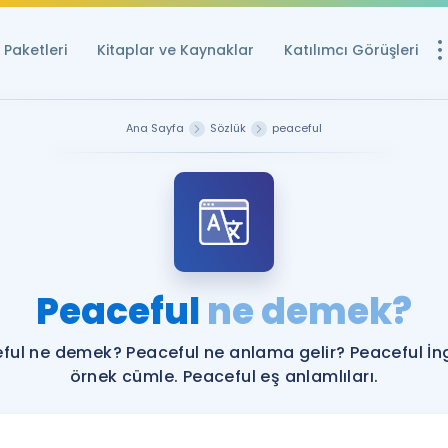
Paketleri
Kitaplar ve Kaynaklar
Katılımcı Görüşleri
Ücretsiz Kayna
Ana Sayfa
Sözlük
peaceful
YDS ve YÖKDİL içi
Sözlük
İngilizce Sınavları
Puan Hesapla
Peaceful
ne demek?
YDS ve YÖKDİL P
Remz
Rehberlik Aracı
ful ne demek? Peaceful ne anlama gelir? Peaceful İng
YDS ve YÖKDİL'e H
örnek cümle. Peaceful eş anlamlıları.
ÖSYM Sınav Ta
Tüm ÖSYM Sınavl