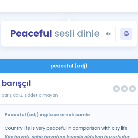
Kampanyalar
Eğitim ve Kitaplar
Blog
Peaceful
sesli dinle
YDS - YÖKDİL Tüm S
İngilizce Gram
İngilizce Gramer
peaceful (adj)
barışçıl
barış dolu, şiddet olmayan
Peaceful (adj) ingilizce örnek cümle
Country life is very peaceful in comparison with city life.
Köy hayatı, şehir hayatına kıyasla oldukça huzurludur.