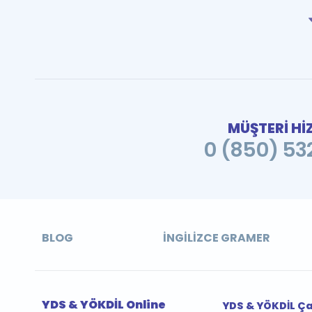
MÜŞTERİ Hİ
0 (850) 532
BLOG
İNGILIZCE GRAMER
YDS & YÖKDİL Online
YDS & YÖKDİL Ç