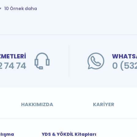
10 Örnek daha
ZMETLERİ
WHATSA
 74 74
0 (53
HAKKIMIZDA
KARIYER
alışma
YDS & YÖKDİL Kitapları