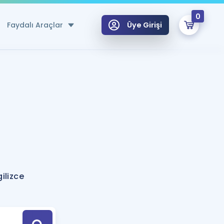
0
Faydalı Araçlar
Üye Girişi
klar
n Ücretsiz Kaynaklar
 için Özel Sözlük
Sepetin Şu An Boş.
ma
uan Hesaplama Aracı
i Hoca ile seni sınava hazırlayacak onlarca eğitim seni bekliyor!
Şifremi Hatırlamıyorum
GİRİŞ YAP
ilizce
azırlananlar için Öneriler
kvimi
ÜYE DEĞİLİM
arı Tek Takvimde