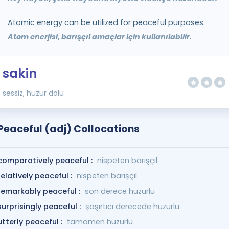
Atomic energy can be utilized for peaceful purposes.
Atom enerjisi, barışçıl amaçlar için kullanılabilir.
sakin
sessiz, huzur dolu
Peaceful (adj) Collocations
comparatively peaceful :
nispeten barışçıl
relatively peaceful :
nispeten barışçıl
remarkably peaceful :
son derece huzurlu
surprisingly peaceful :
şaşırtıcı derecede huzurlu
utterly peaceful :
tamamen huzurlu