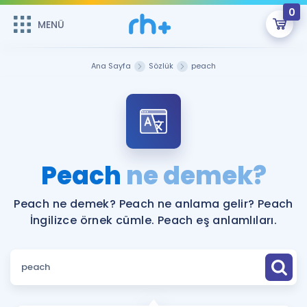
0
MENÜ
MENÜ
Üye Girişi
Ana Sayfa
Sözlük
peach
Online Dersler
Sepetin Şu An Boş.
Çalışma Paketleri
Remzi Hoca ile seni sınava hazırlayacak onlarca eğitim seni
bekliyor!
Kitaplar ve Kaynaklar
GİRİŞ YAP
Peach
ne demek?
Katılımcı Görüşleri
Şifremi Hatırlamıyorum
Peach ne demek? Peach ne anlama gelir? Peach
İngilizce örnek cümle. Peach eş anlamlıları.
ÜYE DEĞİLİM
Faydalı Araçlar
Ücretsiz Kaynaklar
Blog
İngilizce Gramer
Hakkımızda
Kariyer
Sözlük
Soru & Cevap
İletişim