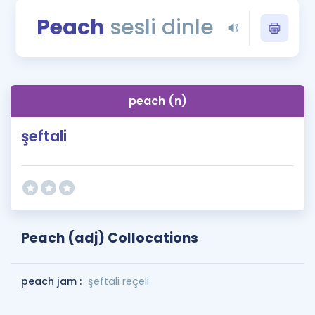
Puan Hesaplama
Peach
sesli dinle
Rehberlik Aracı
ÖSYM Sınav Takvimi
peach (n)
Kampanyalar
şeftali
Blog
İngilizce Gramer
Peach (adj) Collocations
peach jam :
şeftali reçeli