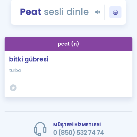
Puan Hesaplama
Peat
sesli dinle
Rehberlik Aracı
ÖSYM Sınav Takvimi
peat (n)
Kampanyalar
bitki gübresi
Blog
turba
İngilizce Gramer
MÜŞTERİ HİZMETLERİ
0 (850) 532 74 74