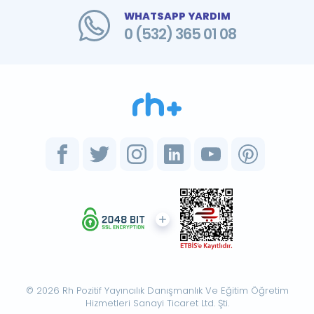
WHATSAPP YARDIM
0 (532) 365 01 08
© 2026 Rh Pozitif Yayıncılık Danışmanlık Ve Eğitim Öğretim
Hizmetleri Sanayi Ticaret Ltd. Şti.