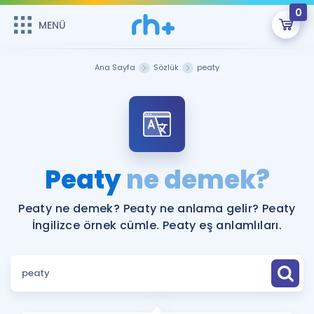
0
MENÜ
MENÜ
Üye Girişi
Ana Sayfa
Sözlük
peaty
Online Dersler
Sepetin Şu An Boş.
Çalışma Paketleri
Remzi Hoca ile seni sınava hazırlayacak onlarca eğitim seni
bekliyor!
Kitaplar ve Kaynaklar
GİRİŞ YAP
Peaty
ne demek?
Katılımcı Görüşleri
Şifremi Hatırlamıyorum
Peaty ne demek? Peaty ne anlama gelir? Peaty
İngilizce örnek cümle. Peaty eş anlamlıları.
ÜYE DEĞİLİM
Faydalı Araçlar
Ücretsiz Kaynaklar
Blog
İngilizce Gramer
Hakkımızda
Kariyer
Sözlük
Soru & Cevap
İletişim