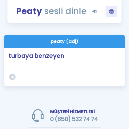
Puan Hesaplama
Peaty
sesli dinle
Rehberlik Aracı
ÖSYM Sınav Takvimi
peaty (adj)
Kampanyalar
turbaya benzeyen
Blog
İngilizce Gramer
MÜŞTERİ HİZMETLERİ
0 (850) 532 74 74