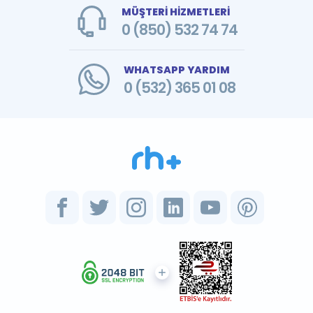
MÜŞTERİ HİZMETLERİ
0 (850) 532 74 74
WHATSAPP YARDIM
0 (532) 365 01 08