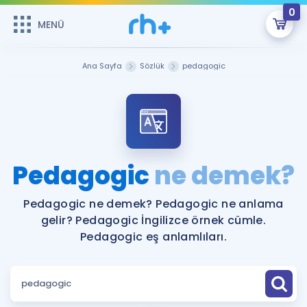
0
MENÜ
MENÜ
Üye Girişi
Ana Sayfa
Sözlük
pedagogic
Online Dersler
Sepetin Şu An Boş.
Çalışma Paketleri
Remzi Hoca ile seni sınava hazırlayacak onlarca eğitim seni
bekliyor!
Kitaplar ve Kaynaklar
GİRİŞ YAP
Pedagogic
ne demek?
Katılımcı Görüşleri
Şifremi Hatırlamıyorum
Pedagogic ne demek? Pedagogic ne anlama
gelir? Pedagogic İngilizce örnek cümle.
ÜYE DEĞİLİM
Faydalı Araçlar
Pedagogic eş anlamlıları.
Ücretsiz Kaynaklar
Blog
İngilizce Gramer
Hakkımızda
Kariyer
Sözlük
Soru & Cevap
İletişim