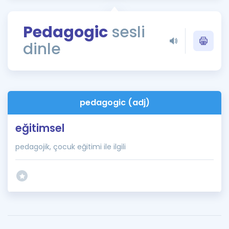
Puan Hesaplama
Pedagogic
sesli
Rehberlik Aracı
dinle
ÖSYM Sınav Takvimi
Kampanyalar
Blog
pedagogic (adj)
İngilizce Gramer
eğitimsel
pedagojik, çocuk eğitimi ile ilgili