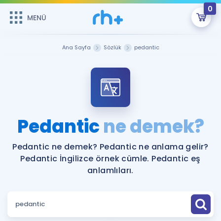
0
MENÜ
MENÜ
Üye Girişi
Ana Sayfa
Sözlük
pedantic
Online Dersler
Sepetin Şu An Boş.
Çalışma Paketleri
Remzi Hoca ile seni sınava hazırlayacak onlarca eğitim seni
bekliyor!
Kitaplar ve Kaynaklar
GİRİŞ YAP
Pedantic
ne demek?
Katılımcı Görüşleri
Şifremi Hatırlamıyorum
Pedantic ne demek? Pedantic ne anlama gelir?
Pedantic İngilizce örnek cümle. Pedantic eş
ÜYE DEĞİLİM
Faydalı Araçlar
anlamlıları.
Ücretsiz Kaynaklar
Blog
İngilizce Gramer
Hakkımızda
Kariyer
Sözlük
Soru & Cevap
İletişim