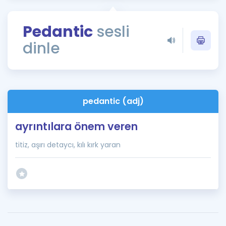
Puan Hesaplama
Pedantic
sesli
Rehberlik Aracı
dinle
ÖSYM Sınav Takvimi
Kampanyalar
Blog
pedantic (adj)
İngilizce Gramer
ayrıntılara önem veren
titiz, aşırı detaycı, kılı kırk yaran