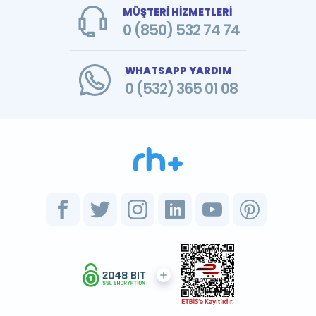
MÜŞTERİ HİZMETLERİ
0 (850) 532 74 74
WHATSAPP YARDIM
0 (532) 365 01 08