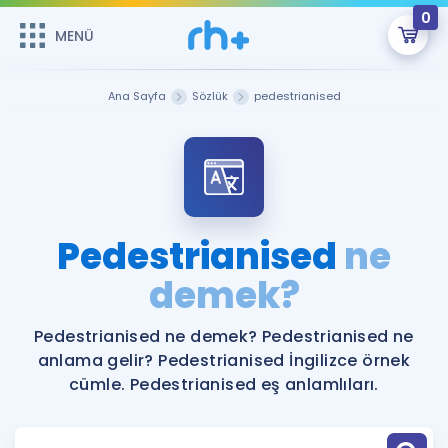
0
MENÜ
MENÜ
Üye Girişi
Ana Sayfa
Sözlük
pedestrianised
Online Dersler
Sepetin Şu An Boş.
Çalışma Paketleri
Remzi Hoca ile seni sınava hazırlayacak onlarca eğitim seni
bekliyor!
Kitaplar ve Kaynaklar
GİRİŞ YAP
Pedestrianised
ne
Katılımcı Görüşleri
demek?
Şifremi Hatırlamıyorum
ÜYE DEĞİLİM
Faydalı Araçlar
Pedestrianised ne demek? Pedestrianised ne
anlama gelir? Pedestrianised İngilizce örnek
Ücretsiz Kaynaklar
Blog
İngilizce Gramer
cümle. Pedestrianised eş anlamlıları.
Hakkımızda
Kariyer
Sözlük
Soru & Cevap
İletişim