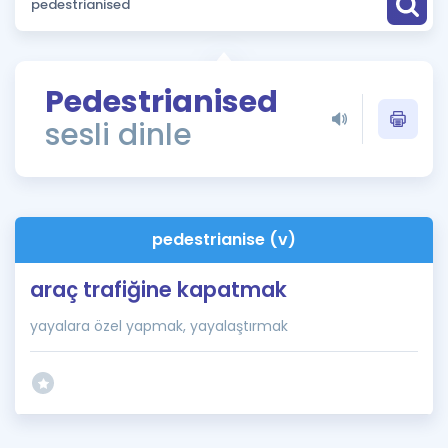
Puan Hesaplama
Rehberlik Aracı
Pedestrianised
ÖSYM Sınav Takvimi
sesli dinle
Kampanyalar
Blog
pedestrianise (v)
İngilizce Gramer
araç trafiğine kapatmak
yayalara özel yapmak, yayalaştırmak