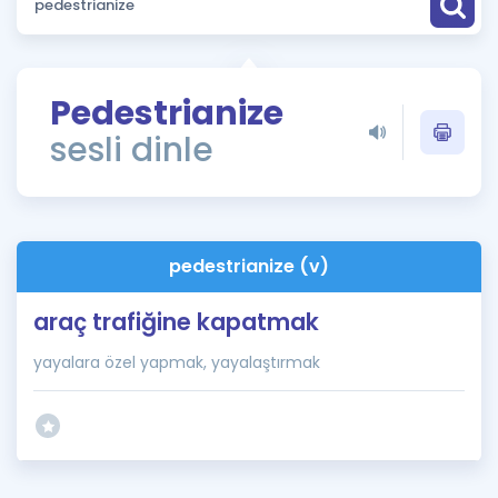
Puan Hesaplama
Rehberlik Aracı
Pedestrianize
ÖSYM Sınav Takvimi
sesli dinle
Kampanyalar
Blog
pedestrianize (v)
İngilizce Gramer
araç trafiğine kapatmak
yayalara özel yapmak, yayalaştırmak