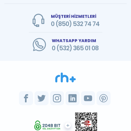
MÜŞTERİ HİZMETLERİ
0 (850) 532 74 74
WHATSAPP YARDIM
0 (532) 365 01 08