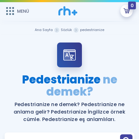
0
MENÜ
MENÜ
Üye Girişi
Ana Sayfa
Sözlük
pedestrianize
Online Dersler
Sepetin Şu An Boş.
Çalışma Paketleri
Remzi Hoca ile seni sınava hazırlayacak onlarca eğitim seni
bekliyor!
Kitaplar ve Kaynaklar
GİRİŞ YAP
Pedestrianize
ne
Katılımcı Görüşleri
demek?
Şifremi Hatırlamıyorum
ÜYE DEĞİLİM
Faydalı Araçlar
Pedestrianize ne demek? Pedestrianize ne
anlama gelir? Pedestrianize İngilizce örnek
Ücretsiz Kaynaklar
Blog
İngilizce Gramer
cümle. Pedestrianize eş anlamlıları.
Hakkımızda
Kariyer
Sözlük
Soru & Cevap
İletişim