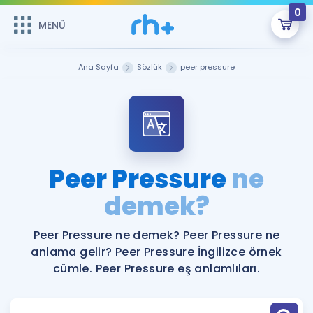
0
MENÜ
MENÜ
Üye Girişi
Ana Sayfa
Sözlük
peer pressure
Online Dersler
Sepetin Şu An Boş.
Çalışma Paketleri
Remzi Hoca ile seni sınava hazırlayacak onlarca eğitim seni
bekliyor!
Kitaplar ve Kaynaklar
GİRİŞ YAP
Peer Pressure
ne
Katılımcı Görüşleri
demek?
Şifremi Hatırlamıyorum
ÜYE DEĞİLİM
Faydalı Araçlar
Peer Pressure ne demek? Peer Pressure ne
anlama gelir? Peer Pressure İngilizce örnek
Ücretsiz Kaynaklar
Blog
İngilizce Gramer
cümle. Peer Pressure eş anlamlıları.
Hakkımızda
Kariyer
Sözlük
Soru & Cevap
İletişim