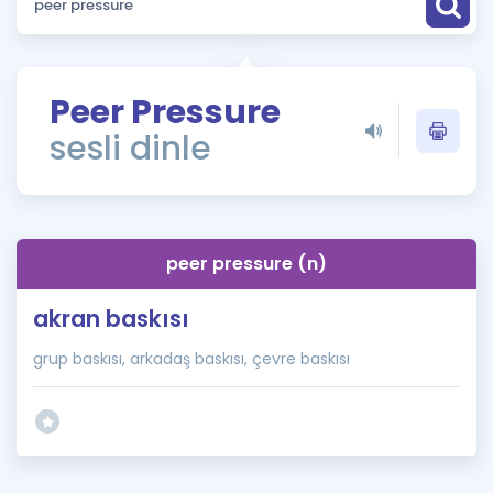
Puan Hesaplama
Rehberlik Aracı
Peer Pressure
ÖSYM Sınav Takvimi
sesli dinle
Kampanyalar
Blog
peer pressure (n)
İngilizce Gramer
akran baskısı
grup baskısı, arkadaş baskısı, çevre baskısı