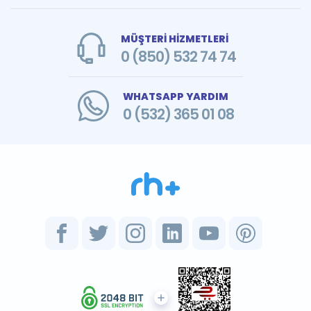
MÜŞTERİ HİZMETLERİ
0 (850) 532 74 74
WHATSAPP YARDIM
0 (532) 365 01 08