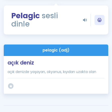
Puan Hesaplama
Pelagic
sesli
Rehberlik Aracı
dinle
ÖSYM Sınav Takvimi
Kampanyalar
Blog
pelagic (adj)
İngilizce Gramer
açık deniz
açık denizde yaşayan, okyanus, kıyıdan uzakta olan