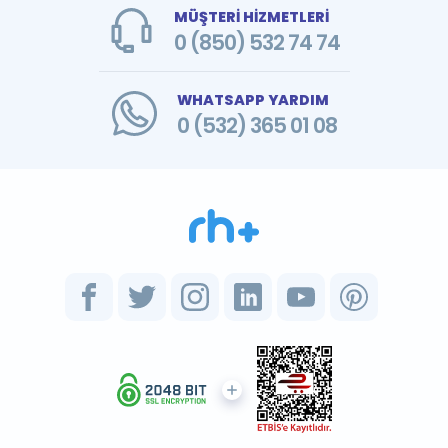
MÜŞTERİ HİZMETLERİ
0 (850) 532 74 74
WHATSAPP YARDIM
0 (532) 365 01 08