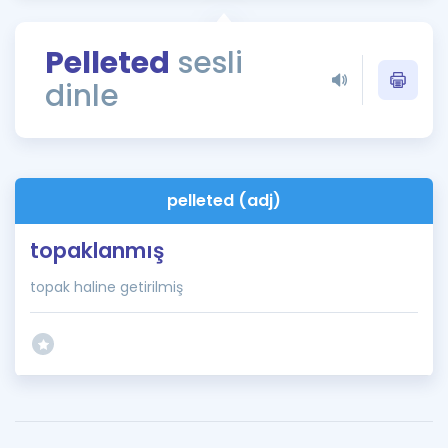
Puan Hesaplama
Pelleted
sesli
Rehberlik Aracı
dinle
ÖSYM Sınav Takvimi
Kampanyalar
Blog
pelleted (adj)
İngilizce Gramer
topaklanmış
topak haline getirilmiş