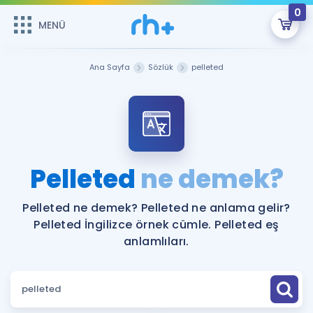
0
MENÜ
MENÜ
Üye Girişi
Ana Sayfa
Sözlük
pelleted
Online Dersler
Sepetin Şu An Boş.
Çalışma Paketleri
Remzi Hoca ile seni sınava hazırlayacak onlarca eğitim seni
bekliyor!
Kitaplar ve Kaynaklar
GİRİŞ YAP
Pelleted
ne demek?
Katılımcı Görüşleri
Şifremi Hatırlamıyorum
Pelleted ne demek? Pelleted ne anlama gelir?
Pelleted İngilizce örnek cümle. Pelleted eş
ÜYE DEĞİLİM
Faydalı Araçlar
anlamlıları.
Ücretsiz Kaynaklar
Blog
İngilizce Gramer
Hakkımızda
Kariyer
Sözlük
Soru & Cevap
İletişim