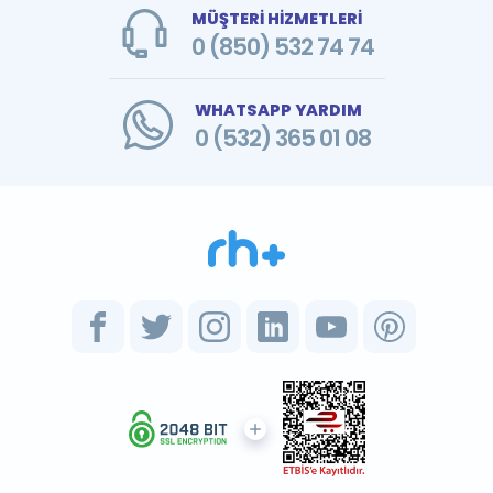
MÜŞTERİ HİZMETLERİ
0 (850) 532 74 74
WHATSAPP YARDIM
0 (532) 365 01 08