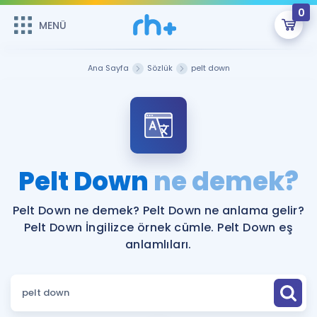
0
MENÜ
MENÜ
Üye Girişi
Ana Sayfa
Sözlük
pelt down
Online Dersler
Sepetin Şu An Boş.
Çalışma Paketleri
Remzi Hoca ile seni sınava hazırlayacak onlarca eğitim seni
bekliyor!
Kitaplar ve Kaynaklar
GİRİŞ YAP
Pelt Down
ne demek?
Katılımcı Görüşleri
Şifremi Hatırlamıyorum
Pelt Down ne demek? Pelt Down ne anlama gelir?
Pelt Down İngilizce örnek cümle. Pelt Down eş
ÜYE DEĞİLİM
Faydalı Araçlar
anlamlıları.
Ücretsiz Kaynaklar
Blog
İngilizce Gramer
Hakkımızda
Kariyer
Sözlük
Soru & Cevap
İletişim