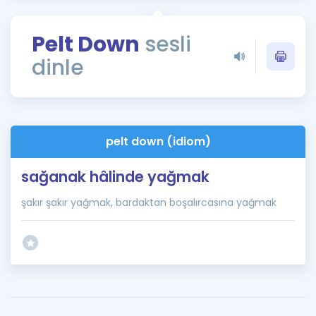
Puan Hesaplama
Pelt Down
sesli
Rehberlik Aracı
dinle
ÖSYM Sınav Takvimi
Kampanyalar
Blog
pelt down (idiom)
İngilizce Gramer
sağanak hâlinde yağmak
şakır şakır yağmak, bardaktan boşalırcasına yağmak