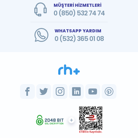
MÜŞTERİ HİZMETLERİ
0 (850) 532 74 74
WHATSAPP YARDIM
0 (532) 365 01 08