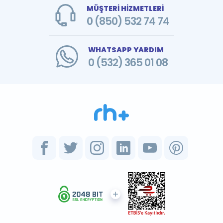
MÜŞTERİ HİZMETLERİ
0 (850) 532 74 74
WHATSAPP YARDIM
0 (532) 365 01 08