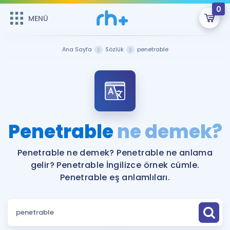
0
MENÜ
MENÜ
Üye Girişi
Ana Sayfa
Sözlük
penetrable
Online Dersler
Sepetin Şu An Boş.
Çalışma Paketleri
Remzi Hoca ile seni sınava hazırlayacak onlarca eğitim seni
bekliyor!
Kitaplar ve Kaynaklar
GİRİŞ YAP
Penetrable
ne demek?
Katılımcı Görüşleri
Şifremi Hatırlamıyorum
Penetrable ne demek? Penetrable ne anlama
gelir? Penetrable İngilizce örnek cümle.
ÜYE DEĞİLİM
Faydalı Araçlar
Penetrable eş anlamlıları.
Ücretsiz Kaynaklar
Blog
İngilizce Gramer
Hakkımızda
Kariyer
Sözlük
Soru & Cevap
İletişim