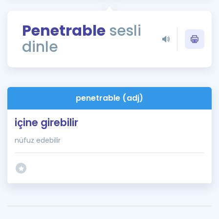
Puan Hesaplama
Penetrable
sesli
Rehberlik Aracı
dinle
ÖSYM Sınav Takvimi
Kampanyalar
Blog
penetrable (adj)
İngilizce Gramer
içine girebilir
nüfuz edebilir