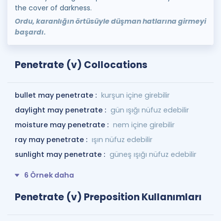
the cover of darkness.
Ordu, karanlığın örtüsüyle düşman hatlarına girmeyi
başardı.
Penetrate (v) Collocations
bullet may penetrate :
kurşun içine girebilir
daylight may penetrate :
gün ışığı nüfuz edebilir
moisture may penetrate :
nem içine girebilir
ray may penetrate :
ışın nüfuz edebilir
sunlight may penetrate :
güneş ışığı nüfuz edebilir
6 Örnek daha
Penetrate (v) Preposition Kullanımları