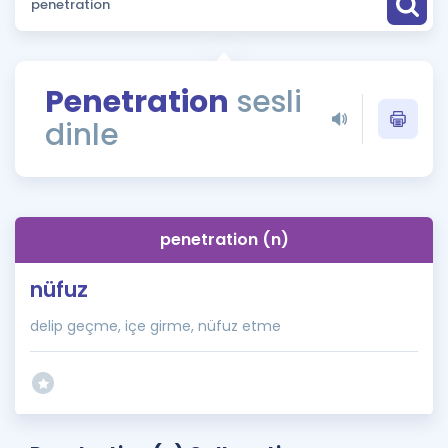
Puan Hesaplama
Rehberlik Aracı
Penetration
sesli
ÖSYM Sınav Takvimi
dinle
Kampanyalar
Blog
penetration (n)
İngilizce Gramer
nüfuz
delip geçme, içe girme, nüfuz etme