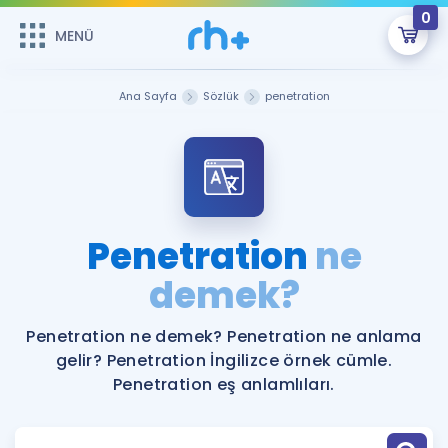
0
MENÜ
MENÜ
Üye Girişi
Ana Sayfa
Sözlük
penetration
Online Dersler
Sepetin Şu An Boş.
Çalışma Paketleri
Remzi Hoca ile seni sınava hazırlayacak onlarca eğitim seni
bekliyor!
Kitaplar ve Kaynaklar
GİRİŞ YAP
Penetration
ne
Katılımcı Görüşleri
demek?
Şifremi Hatırlamıyorum
ÜYE DEĞİLİM
Faydalı Araçlar
Penetration ne demek? Penetration ne anlama
gelir? Penetration İngilizce örnek cümle.
Ücretsiz Kaynaklar
Blog
İngilizce Gramer
Penetration eş anlamlıları.
Hakkımızda
Kariyer
Sözlük
Soru & Cevap
İletişim