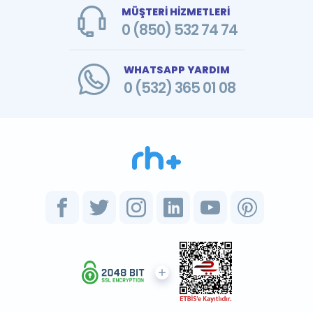
MÜŞTERİ HİZMETLERİ
0 (850) 532 74 74
WHATSAPP YARDIM
0 (532) 365 01 08