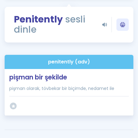
Puan Hesaplama
Penitently
sesli
Rehberlik Aracı
dinle
ÖSYM Sınav Takvimi
Kampanyalar
Blog
penitently (adv)
İngilizce Gramer
pişman bir şekilde
pişman olarak, tövbekar bir biçimde, nedamet ile