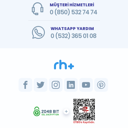
MÜŞTERİ HİZMETLERİ
0 (850) 532 74 74
WHATSAPP YARDIM
0 (532) 365 01 08