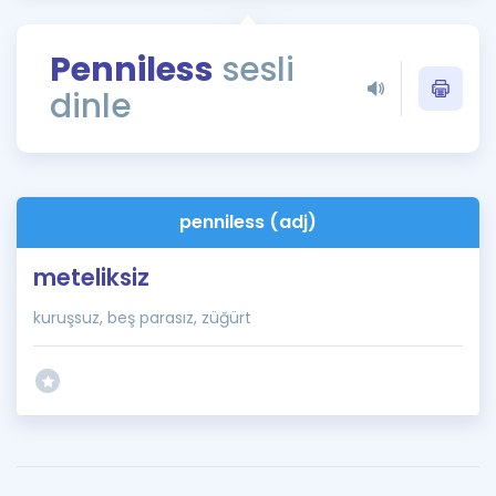
Puan Hesaplama
Penniless
sesli
Rehberlik Aracı
dinle
ÖSYM Sınav Takvimi
Kampanyalar
Blog
penniless (adj)
İngilizce Gramer
meteliksiz
kuruşsuz, beş parasız, züğürt