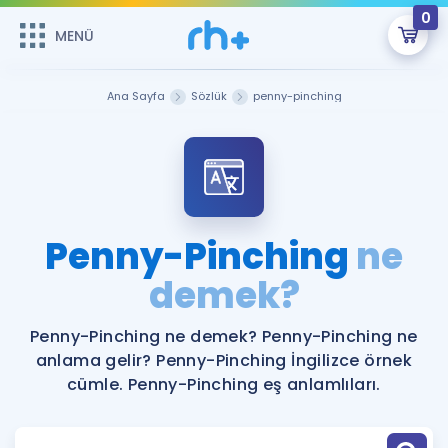
0
MENÜ
MENÜ
Üye Girişi
Ana Sayfa
Sözlük
penny-pinching
Online Dersler
Sepetin Şu An Boş.
Çalışma Paketleri
Remzi Hoca ile seni sınava hazırlayacak onlarca eğitim seni
bekliyor!
Kitaplar ve Kaynaklar
GİRİŞ YAP
Penny-Pinching
ne
Katılımcı Görüşleri
demek?
Şifremi Hatırlamıyorum
ÜYE DEĞİLİM
Faydalı Araçlar
Penny-Pinching ne demek? Penny-Pinching ne
anlama gelir? Penny-Pinching İngilizce örnek
Ücretsiz Kaynaklar
Blog
İngilizce Gramer
cümle. Penny-Pinching eş anlamlıları.
Hakkımızda
Kariyer
Sözlük
Soru & Cevap
İletişim