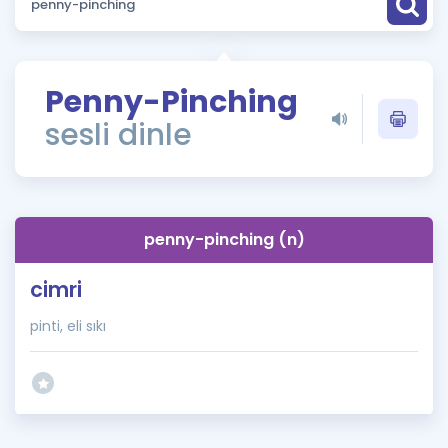
Puan Hesaplama
Rehberlik Aracı
Penny-Pinching
ÖSYM Sınav Takvimi
sesli dinle
Kampanyalar
Blog
penny-pinching (n)
İngilizce Gramer
cimri
pinti, eli sıkı