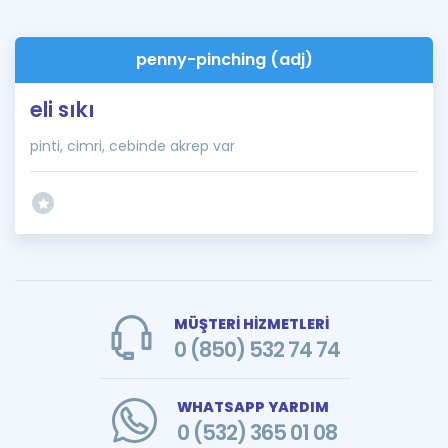
penny-pinching (adj)
eli sıkı
pinti, cimri, cebinde akrep var
MÜŞTERİ HİZMETLERİ
0 (850) 532 74 74
WHATSAPP YARDIM
0 (532) 365 01 08