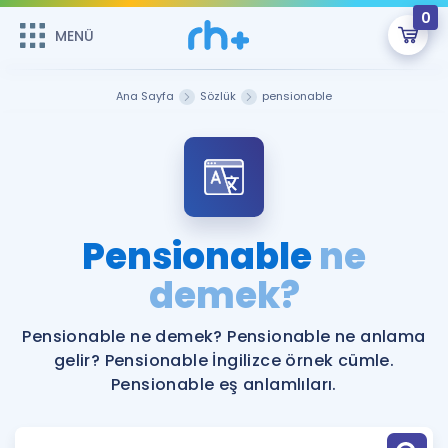
0
MENÜ
MENÜ
Üye Girişi
Ana Sayfa
Sözlük
pensionable
Online Dersler
Sepetin Şu An Boş.
Çalışma Paketleri
Remzi Hoca ile seni sınava hazırlayacak onlarca eğitim seni
bekliyor!
Kitaplar ve Kaynaklar
GİRİŞ YAP
Pensionable
ne
Katılımcı Görüşleri
demek?
Şifremi Hatırlamıyorum
ÜYE DEĞİLİM
Faydalı Araçlar
Pensionable ne demek? Pensionable ne anlama
gelir? Pensionable İngilizce örnek cümle.
Ücretsiz Kaynaklar
Blog
İngilizce Gramer
Pensionable eş anlamlıları.
Hakkımızda
Kariyer
Sözlük
Soru & Cevap
İletişim