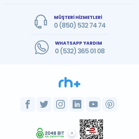
MÜŞTERİ HİZMETLERİ
0 (850) 532 74 74
WHATSAPP YARDIM
0 (532) 365 01 08