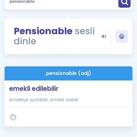
Puan Hesaplama
Rehberlik Aracı
Pensionable
sesli
ÖSYM Sınav Takvimi
dinle
Kampanyalar
Blog
pensionable (adj)
İngilizce Gramer
emekli edilebilir
emekliye ayrılabilir, emekli olabilir