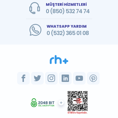
MÜŞTERİ HİZMETLERİ
0 (850) 532 74 74
WHATSAPP YARDIM
0 (532) 365 01 08