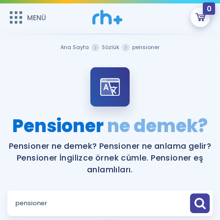
0
MENÜ
MENÜ
Üye Girişi
Ana Sayfa
Sözlük
pensioner
Online Dersler
Sepetin Şu An Boş.
Çalışma Paketleri
Remzi Hoca ile seni sınava hazırlayacak onlarca eğitim seni
bekliyor!
Kitaplar ve Kaynaklar
GİRİŞ YAP
Pensioner
ne demek?
Katılımcı Görüşleri
Şifremi Hatırlamıyorum
Pensioner ne demek? Pensioner ne anlama gelir?
Pensioner İngilizce örnek cümle. Pensioner eş
ÜYE DEĞİLİM
Faydalı Araçlar
anlamlıları.
Ücretsiz Kaynaklar
Blog
İngilizce Gramer
Hakkımızda
Kariyer
Sözlük
Soru & Cevap
İletişim