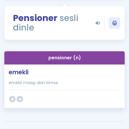
Puan Hesaplama
Pensioner
sesli
Rehberlik Aracı
dinle
ÖSYM Sınav Takvimi
Kampanyalar
Blog
pensioner (n)
İngilizce Gramer
emekli
emekli maaşı alan kimse