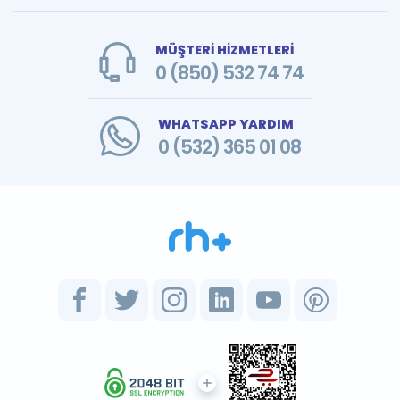
MÜŞTERİ HİZMETLERİ
0 (850) 532 74 74
WHATSAPP YARDIM
0 (532) 365 01 08