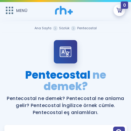
0
MENÜ
MENÜ
Üye Girişi
Ana Sayfa
Sözlük
Pentecostal
Online Dersler
Sepetin Şu An Boş.
Çalışma Paketleri
Remzi Hoca ile seni sınava hazırlayacak onlarca eğitim seni
bekliyor!
Kitaplar ve Kaynaklar
GİRİŞ YAP
Pentecostal
ne
Katılımcı Görüşleri
demek?
Şifremi Hatırlamıyorum
ÜYE DEĞİLİM
Faydalı Araçlar
Pentecostal ne demek? Pentecostal ne anlama
gelir? Pentecostal İngilizce örnek cümle.
Ücretsiz Kaynaklar
Blog
İngilizce Gramer
Pentecostal eş anlamlıları.
Hakkımızda
Kariyer
Sözlük
Soru & Cevap
İletişim