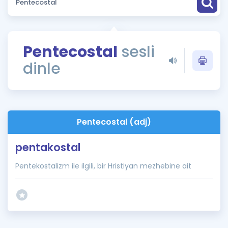
Puan Hesaplama
Rehberlik Aracı
Pentecostal
sesli
ÖSYM Sınav Takvimi
dinle
Kampanyalar
Blog
Pentecostal (adj)
İngilizce Gramer
pentakostal
Pentekostalizm ile ilgili, bir Hristiyan mezhebine ait