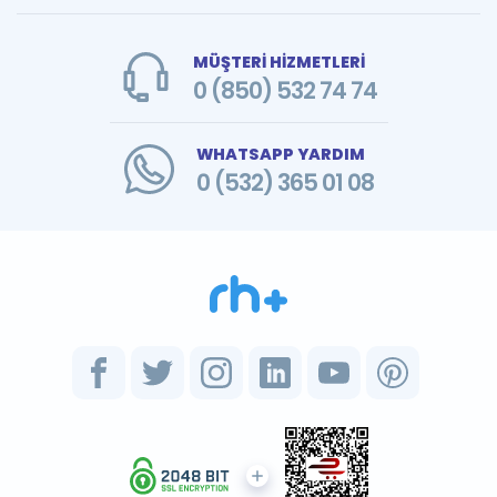
MÜŞTERİ HİZMETLERİ
0 (850) 532 74 74
WHATSAPP YARDIM
0 (532) 365 01 08