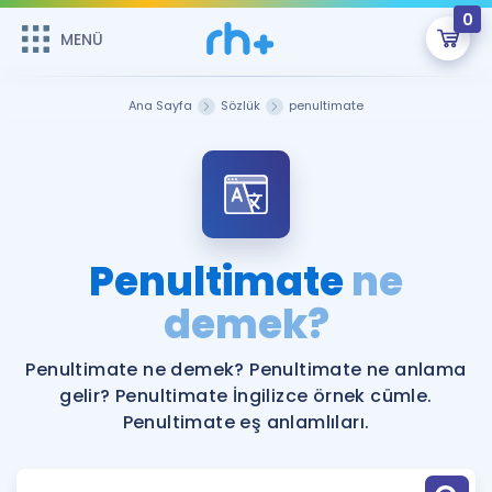
0
MENÜ
MENÜ
Üye Girişi
Ana Sayfa
Sözlük
penultimate
Online Dersler
Sepetin Şu An Boş.
Çalışma Paketleri
Remzi Hoca ile seni sınava hazırlayacak onlarca eğitim seni
bekliyor!
Kitaplar ve Kaynaklar
GİRİŞ YAP
Penultimate
ne
Katılımcı Görüşleri
demek?
Şifremi Hatırlamıyorum
ÜYE DEĞİLİM
Faydalı Araçlar
Penultimate ne demek? Penultimate ne anlama
gelir? Penultimate İngilizce örnek cümle.
Ücretsiz Kaynaklar
Blog
İngilizce Gramer
Penultimate eş anlamlıları.
Hakkımızda
Kariyer
Sözlük
Soru & Cevap
İletişim