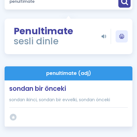
Puan Hesaplama
Rehberlik Aracı
Penultimate
ÖSYM Sınav Takvimi
sesli dinle
Kampanyalar
Blog
penultimate (adj)
İngilizce Gramer
sondan bir önceki
sondan ikinci, sondan bir evvelki, sondan önceki