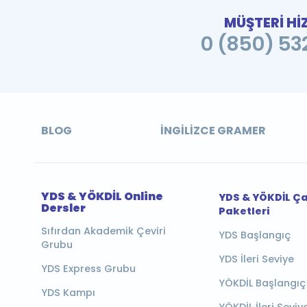
MÜŞTERİ Hİ
0 (850) 532
BLOG
İNGILIZCE GRAMER
YDS & YÖKDİL Online
YDS & YÖKDİL Ç
Dersler
Paketleri
Sıfırdan Akademik Çeviri
YDS Başlangıç
Grubu
YDS İleri Seviye
YDS Express Grubu
YÖKDİL Başlangıç
YDS Kampı