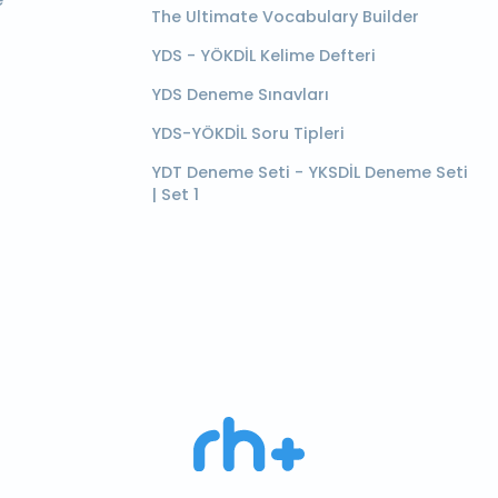
e
The Ultimate Vocabulary Builder
YDS - YÖKDİL Kelime Defteri
YDS Deneme Sınavları
YDS-YÖKDİL Soru Tipleri
YDT Deneme Seti - YKSDİL Deneme Seti
| Set 1