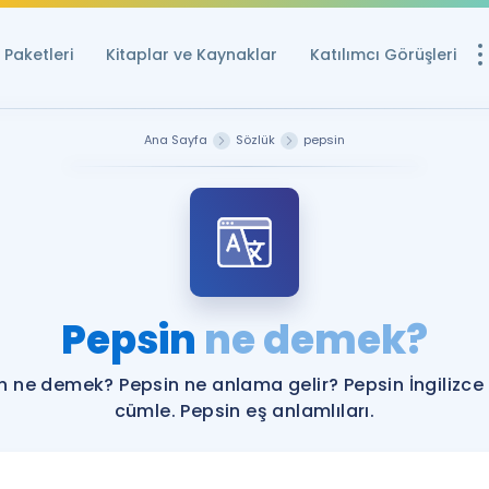
Paketleri
Kitaplar ve Kaynaklar
Katılımcı Görüşleri
Ücretsiz Kayna
Ana Sayfa
Sözlük
pepsin
YDS ve YÖKDİL içi
Sözlük
İngilizce Sınavları
Puan Hesapla
Pepsin
ne demek?
YDS ve YÖKDİL P
Remz
Rehberlik Aracı
n ne demek? Pepsin ne anlama gelir? Pepsin İngilizce
YDS ve YÖKDİL'e H
cümle. Pepsin eş anlamlıları.
ÖSYM Sınav Ta
Tüm ÖSYM Sınavl