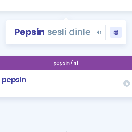
Kampanyalar
Eğitim ve Kitaplar
Blog
Pepsin
sesli dinle
YDS - YÖKDİL Tüm S
İngilizce Gram
İngilizce Gramer
pepsin (n)
pepsin