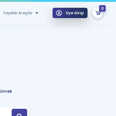
0
Faydalı Araçlar
Üye Girişi
klar
n Ücretsiz Kaynaklar
 için Özel Sözlük
Sepetin Şu An Boş.
ma
uan Hesaplama Aracı
i Hoca ile seni sınava hazırlayacak onlarca eğitim seni bekliyor!
Şifremi Hatırlamıyorum
GİRİŞ YAP
 örnek
azırlananlar için Öneriler
kvimi
ÜYE DEĞİLİM
arı Tek Takvimde