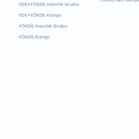
YÖKDİL İleri Seviy
YDS+YÖKDİL Hazırlık Grubu
YDS+YÖKDİL Kampı
YÖKDİL Hazırlık Grubu
YÖKDİL Kampı