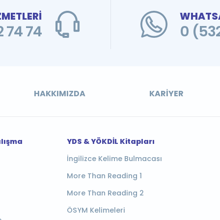
ZMETLERİ
WHATSA
 74 74
0 (53
HAKKIMIZDA
KARIYER
alışma
YDS & YÖKDİL Kitapları
İngilizce Kelime Bulmacası
More Than Reading 1
More Than Reading 2
ÖSYM Kelimeleri