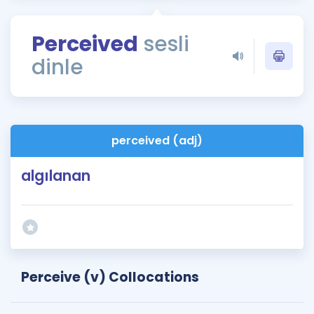
Puan Hesaplama
Perceived
sesli
Rehberlik Aracı
dinle
ÖSYM Sınav Takvimi
Kampanyalar
Blog
perceived (adj)
İngilizce Gramer
algılanan
Perceive (v) Collocations