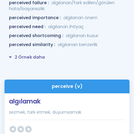
perceived failure :
algılanan/fark edilen/görülen
hata/başarısızlık
perceived importance :
algılanan önem
perceived need :
algılanan ihtiyaç
perceived shortcoming :
algılanan kusur
perceived similarity :
algılanan benzerlik
2 Örnek daha
perceive (v)
algılamak
sezmek, fark etmek, duyumsamak