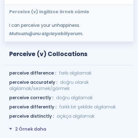
Perceive (v) ingilizce örnek cümle
I can perceive your unhappiness.
Mutsuzluğunu algılayabiliyorum.
Perceive (v) Collocations
perceive difference :
farkı algılamak
perceive accurately :
doğru olarak
algılamak/sezmek/görmek
perceive correctly :
doğru algılamak
perceive differently :
farklı bir şekilde algılamak
perceive distinctly :
açıkça algılamak
2 Örnek daha