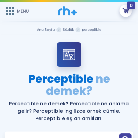
0
MENÜ
MENÜ
Üye Girişi
Ana Sayfa
Sözlük
perceptible
Online Dersler
Sepetin Şu An Boş.
Çalışma Paketleri
Remzi Hoca ile seni sınava hazırlayacak onlarca eğitim seni
bekliyor!
Kitaplar ve Kaynaklar
GİRİŞ YAP
Perceptible
ne
Katılımcı Görüşleri
demek?
Şifremi Hatırlamıyorum
ÜYE DEĞİLİM
Faydalı Araçlar
Perceptible ne demek? Perceptible ne anlama
gelir? Perceptible İngilizce örnek cümle.
Ücretsiz Kaynaklar
Blog
İngilizce Gramer
Perceptible eş anlamlıları.
Hakkımızda
Kariyer
Sözlük
Soru & Cevap
İletişim