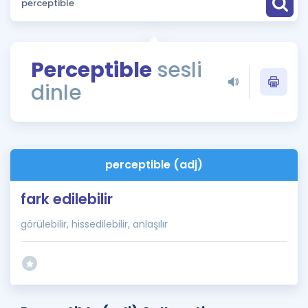
Puan Hesaplama
Rehberlik Aracı
Perceptible
sesli
ÖSYM Sınav Takvimi
dinle
Kampanyalar
Blog
perceptible (adj)
İngilizce Gramer
fark edilebilir
görülebilir, hissedilebilir, anlaşılır