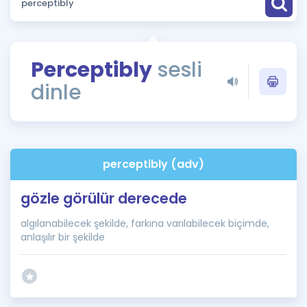
Puan Hesaplama
Rehberlik Aracı
Perceptibly
sesli
ÖSYM Sınav Takvimi
dinle
Kampanyalar
Blog
perceptibly (adv)
İngilizce Gramer
gözle görülür derecede
algılanabilecek şekilde, farkına varılabilecek biçimde,
anlaşılır bir şekilde