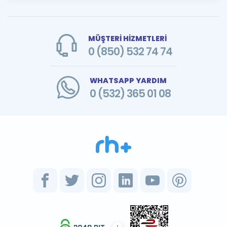
MÜŞTERİ HİZMETLERİ
0 (850) 532 74 74
WHATSAPP YARDIM
0 (532) 365 01 08