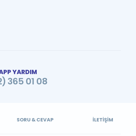
PP YARDIM
2) 365 01 08
SORU & CEVAP
İLETIŞIM