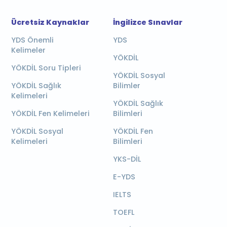
Ücretsiz Kaynaklar
İngilizce Sınavlar
YDS Önemli
YDS
Kelimeler
YÖKDİL
YÖKDİL Soru Tipleri
YÖKDİL Sosyal
YÖKDİL Sağlık
Bilimler
Kelimeleri
YÖKDİL Sağlık
YÖKDİL Fen Kelimeleri
Bilimleri
YÖKDİL Sosyal
YÖKDİL Fen
Kelimeleri
Bilimleri
YKS-DİL
E-YDS
IELTS
TOEFL