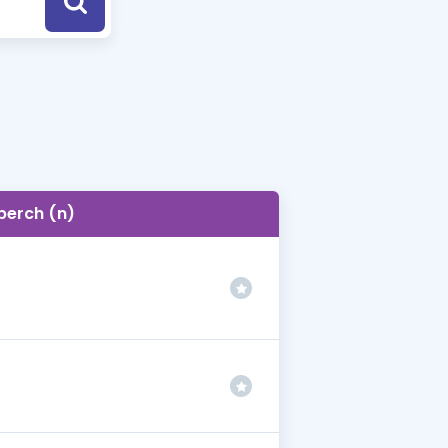
a Özel Fırsatlar
ınavlarla İlgili Haberler
er
 ve Konu Anlatımı
perch (n)