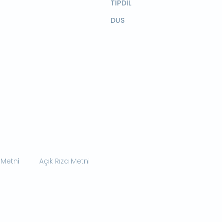
TIPDİL
DUS
 Metni
Açık Rıza Metni