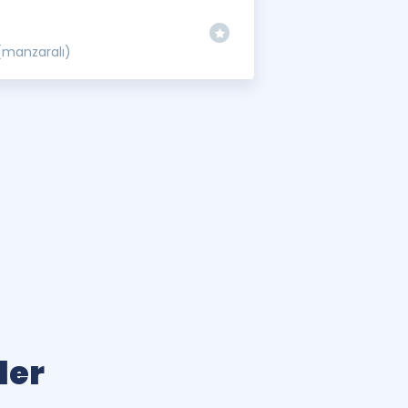
 (manzaralı)
ler