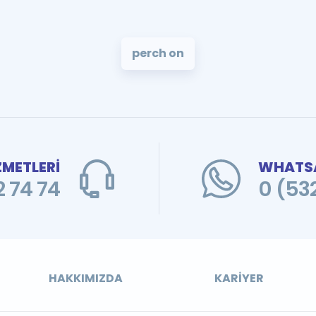
perch on
ZMETLERİ
WHATSA
 74 74
0 (53
HAKKIMIZDA
KARIYER