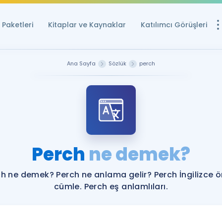
Paketleri
Kitaplar ve Kaynaklar
Katılımcı Görüşleri
Ücretsiz Kayna
Ana Sayfa
Sözlük
perch
YDS ve YÖKDİL içi
Sözlük
İngilizce Sınavları
Puan Hesapla
Perch
ne demek?
YDS ve YÖKDİL P
Remz
Rehberlik Aracı
h ne demek? Perch ne anlama gelir? Perch İngilizce 
YDS ve YÖKDİL'e H
cümle. Perch eş anlamlıları.
ÖSYM Sınav Ta
Tüm ÖSYM Sınavl