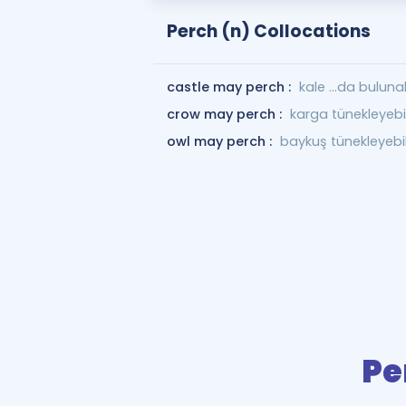
Perch (n) Collocations
castle may perch :
kale ...da buluna
crow may perch :
karga tünekleyebil
owl may perch :
baykuş tünekleyebil
Pe