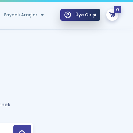
0
Faydalı Araçlar
Üye Girişi
klar
n Ücretsiz Kaynaklar
 için Özel Sözlük
Sepetin Şu An Boş.
ma
uan Hesaplama Aracı
i Hoca ile seni sınava hazırlayacak onlarca eğitim seni bekliyor!
Şifremi Hatırlamıyorum
GİRİŞ YAP
örnek
azırlananlar için Öneriler
kvimi
ÜYE DEĞİLİM
arı Tek Takvimde