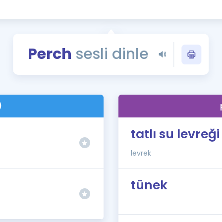
Kampanyalar
Eğitim ve Kitaplar
Blog
Perch
sesli dinle
YDS - YÖKDİL Tüm S
İngilizce Gram
İngilizce Gramer
)
tatlı su levreği
levrek
tünek