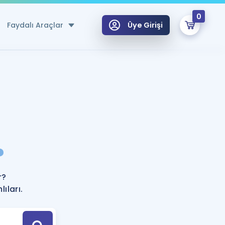
0
Faydalı Araçlar
Üye Girişi
klar
n Ücretsiz Kaynaklar
 için Özel Sözlük
Sepetin Şu An Boş.
ma
?
uan Hesaplama Aracı
i Hoca ile seni sınava hazırlayacak onlarca eğitim seni bekliyor!
Şifremi Hatırlamıyorum
GİRİŞ YAP
r?
azırlananlar için Öneriler
ıları.
kvimi
ÜYE DEĞİLİM
arı Tek Takvimde