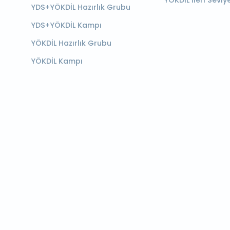
YÖKDİL İleri Seviy
YDS+YÖKDİL Hazırlık Grubu
YDS+YÖKDİL Kampı
YÖKDİL Hazırlık Grubu
YÖKDİL Kampı