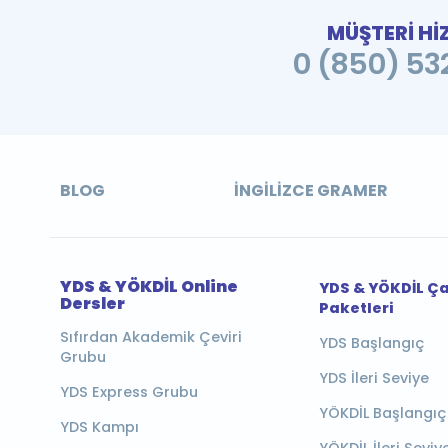
MÜŞTERİ Hİ
0 (850) 532
BLOG
İNGILIZCE GRAMER
YDS & YÖKDİL Online
YDS & YÖKDİL Ç
Dersler
Paketleri
Sıfırdan Akademik Çeviri
YDS Başlangıç
Grubu
YDS İleri Seviye
YDS Express Grubu
YÖKDİL Başlangıç
YDS Kampı