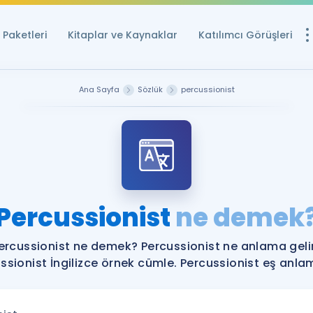
Paketleri
Kitaplar ve Kaynaklar
Katılımcı Görüşleri
Ücretsiz Kayna
Ana Sayfa
Sözlük
percussionist
YDS ve YÖKDİL içi
Sözlük
İngilizce Sınavları
Puan Hesapla
Percussionist
ne demek
YDS ve YÖKDİL P
Remz
Rehberlik Aracı
ercussionist ne demek? Percussionist ne anlama geli
YDS ve YÖKDİL'e H
ssionist İngilizce örnek cümle. Percussionist eş anlaml
ÖSYM Sınav Ta
Tüm ÖSYM Sınavl