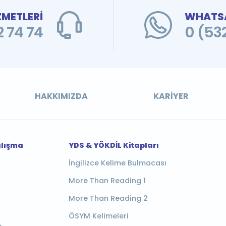
ZMETLERİ
WHATSA
 74 74
0 (53
HAKKIMIZDA
KARIYER
alışma
YDS & YÖKDİL Kitapları
İngilizce Kelime Bulmacası
More Than Reading 1
More Than Reading 2
ÖSYM Kelimeleri