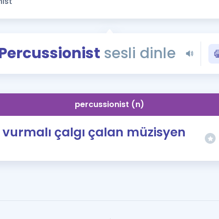
Kampanyalar
Eğitim ve Kitaplar
Blog
Percussionist
sesli dinle
YDS - YÖKDİL Tüm S
İngilizce Gram
İngilizce Gramer
percussionist (n)
vurmalı çalgı çalan müzisyen