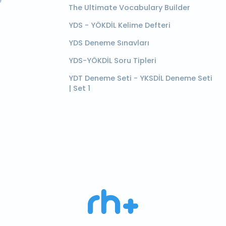
e
The Ultimate Vocabulary Builder
YDS - YÖKDİL Kelime Defteri
YDS Deneme Sınavları
YDS-YÖKDİL Soru Tipleri
YDT Deneme Seti - YKSDİL Deneme Seti
| Set 1