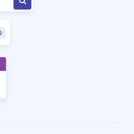
a Özel Fırsatlar
ınavlarla İlgili Haberler
er
 ve Konu Anlatımı