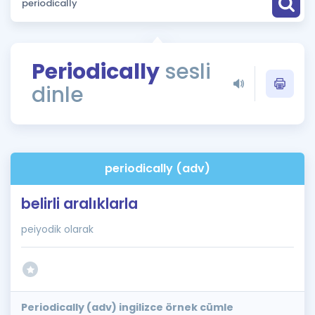
Puan Hesaplama
Rehberlik Aracı
Periodically
sesli
ÖSYM Sınav Takvimi
dinle
Kampanyalar
Blog
periodically (adv)
İngilizce Gramer
belirli aralıklarla
peiyodik olarak
Periodically (adv) ingilizce örnek cümle