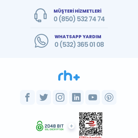
MÜŞTERİ HİZMETLERİ
0 (850) 532 74 74
WHATSAPP YARDIM
0 (532) 365 01 08