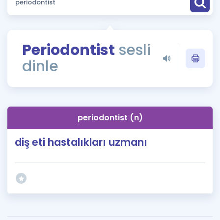
Puan Hesaplama
Rehberlik Aracı
Periodontist
sesli
ÖSYM Sınav Takvimi
dinle
Kampanyalar
Blog
periodontist (n)
İngilizce Gramer
diş eti hastalıkları uzmanı