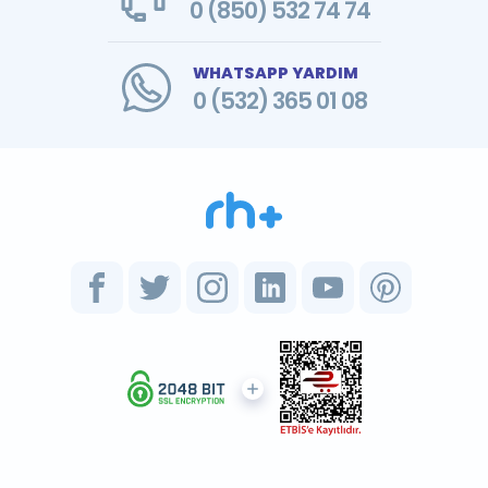
0 (850) 532 74 74
WHATSAPP YARDIM
0 (532) 365 01 08