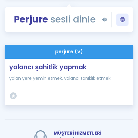
Puan Hesaplama
Perjure
sesli dinle
Rehberlik Aracı
ÖSYM Sınav Takvimi
Kampanyalar
perjure (v)
Blog
yalancı şahitlik yapmak
İngilizce Gramer
yalan yere yemin etmek, yalancı tanıklık etmek
MÜŞTERİ HİZMETLERİ