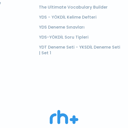
e
The Ultimate Vocabulary Builder
YDS - YÖKDİL Kelime Defteri
YDS Deneme Sınavları
YDS-YÖKDİL Soru Tipleri
YDT Deneme Seti - YKSDİL Deneme Seti
| Set 1