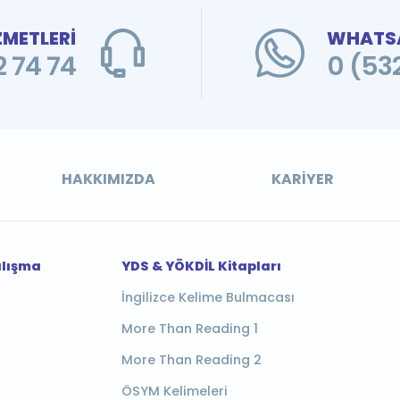
ZMETLERİ
WHATSA
 74 74
0 (53
HAKKIMIZDA
KARIYER
alışma
YDS & YÖKDİL Kitapları
İngilizce Kelime Bulmacası
More Than Reading 1
More Than Reading 2
ÖSYM Kelimeleri