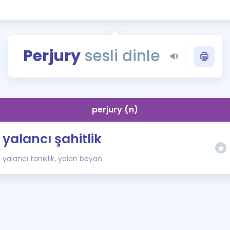
Kampanyalar
Eğitim ve Kitaplar
Blog
Perjury
sesli dinle
YDS - YÖKDİL Tüm S
İngilizce Gram
İngilizce Gramer
perjury (n)
yalancı şahitlik
yalancı tanıklık, yalan beyan