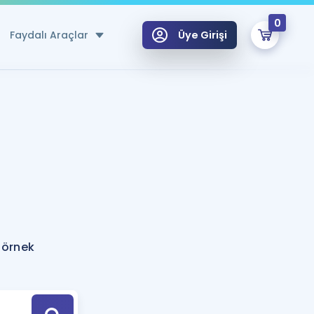
0
Faydalı Araçlar
Üye Girişi
klar
n Ücretsiz Kaynaklar
 için Özel Sözlük
Sepetin Şu An Boş.
ma
uan Hesaplama Aracı
i Hoca ile seni sınava hazırlayacak onlarca eğitim seni bekliyor!
Şifremi Hatırlamıyorum
GİRİŞ YAP
 örnek
azırlananlar için Öneriler
kvimi
ÜYE DEĞİLİM
arı Tek Takvimde