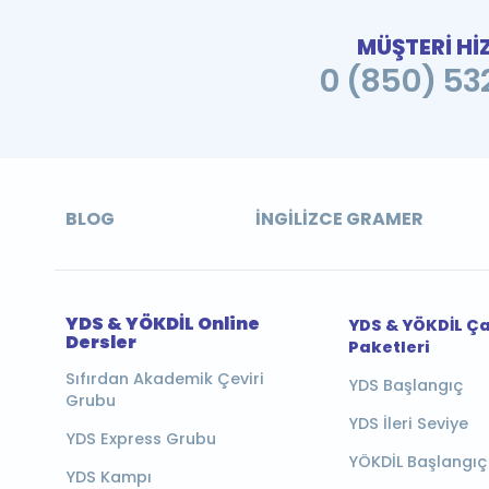
MÜŞTERİ Hİ
0 (850) 532
BLOG
İNGILIZCE GRAMER
YDS & YÖKDİL Online
YDS & YÖKDİL Ç
Dersler
Paketleri
Sıfırdan Akademik Çeviri
YDS Başlangıç
Grubu
YDS İleri Seviye
YDS Express Grubu
YÖKDİL Başlangıç
YDS Kampı