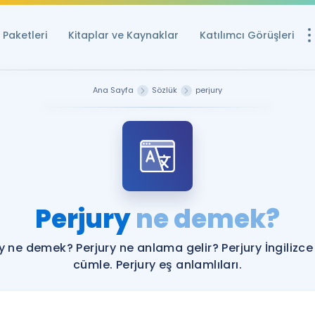
Paketleri
Kitaplar ve Kaynaklar
Katılımcı Görüşleri
Ücretsiz Kayna
Ana Sayfa
Sözlük
perjury
YDS ve YÖKDİL içi
Sözlük
İngilizce Sınavları
Puan Hesapla
Perjury
ne demek?
YDS ve YÖKDİL P
Remz
Rehberlik Aracı
ry ne demek? Perjury ne anlama gelir? Perjury İngilizce
YDS ve YÖKDİL'e H
cümle. Perjury eş anlamlıları.
ÖSYM Sınav Ta
Tüm ÖSYM Sınavl