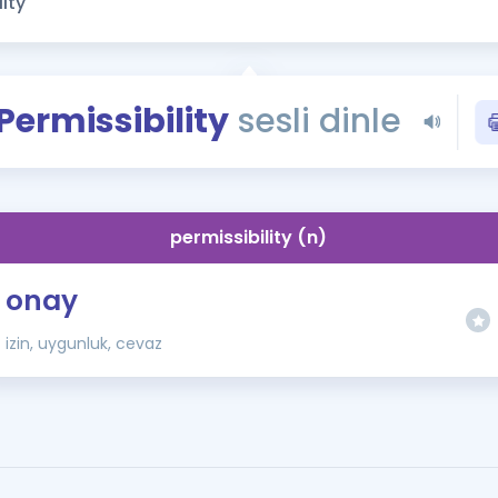
Kampanyalar
Eğitim ve Kitaplar
Blog
Permissibility
sesli dinle
YDS - YÖKDİL Tüm S
İngilizce Gram
İngilizce Gramer
permissibility (n)
onay
izin, uygunluk, cevaz