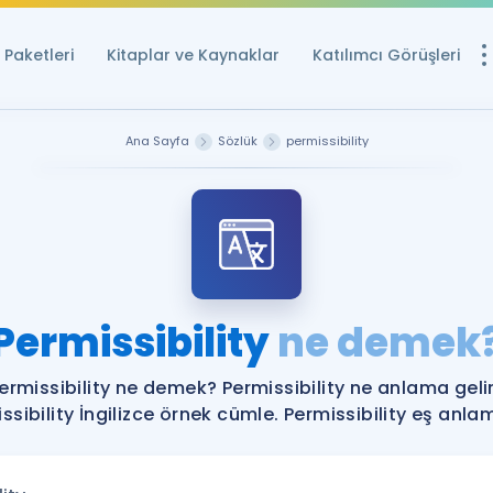
Paketleri
Kitaplar ve Kaynaklar
Katılımcı Görüşleri
Ücretsiz Kayna
Ana Sayfa
Sözlük
permissibility
YDS ve YÖKDİL içi
Sözlük
İngilizce Sınavları
Puan Hesapla
Permissibility
ne demek
YDS ve YÖKDİL P
Remz
Rehberlik Aracı
ermissibility ne demek? Permissibility ne anlama geli
YDS ve YÖKDİL'e H
ssibility İngilizce örnek cümle. Permissibility eş anlaml
ÖSYM Sınav Ta
Tüm ÖSYM Sınavl