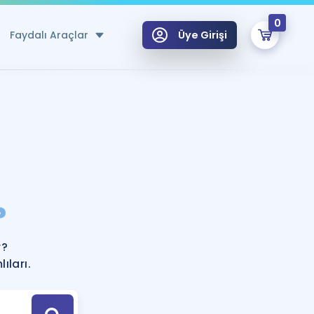
0
Faydalı Araçlar
Üye Girişi
klar
n Ücretsiz Kaynaklar
 için Özel Sözlük
Sepetin Şu An Boş.
ma
?
uan Hesaplama Aracı
i Hoca ile seni sınava hazırlayacak onlarca eğitim seni bekliyor!
Şifremi Hatırlamıyorum
GİRİŞ YAP
r?
azırlananlar için Öneriler
ıları.
kvimi
ÜYE DEĞİLİM
arı Tek Takvimde