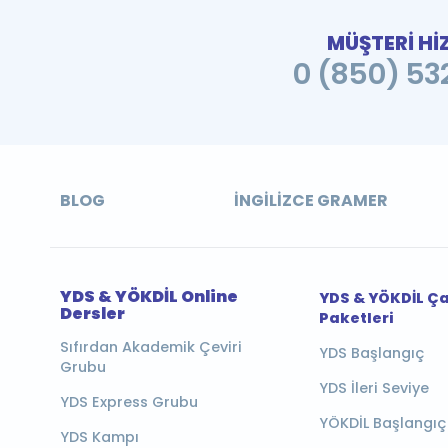
MÜŞTERİ Hİ
0 (850) 532
BLOG
İNGILIZCE GRAMER
YDS & YÖKDİL Online
YDS & YÖKDİL Ç
Dersler
Paketleri
Sıfırdan Akademik Çeviri
YDS Başlangıç
Grubu
YDS İleri Seviye
YDS Express Grubu
YÖKDİL Başlangıç
YDS Kampı