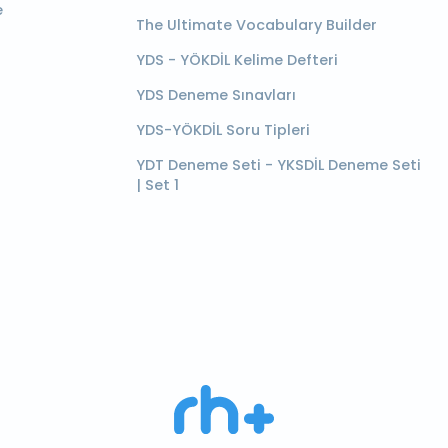
e
The Ultimate Vocabulary Builder
YDS - YÖKDİL Kelime Defteri
YDS Deneme Sınavları
YDS-YÖKDİL Soru Tipleri
YDT Deneme Seti - YKSDİL Deneme Seti
| Set 1