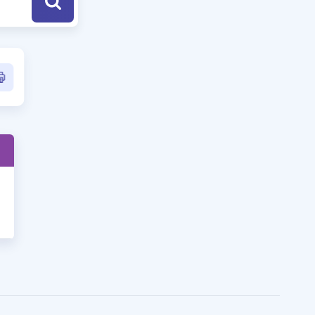
a Özel Fırsatlar
ınavlarla İlgili Haberler
er
 ve Konu Anlatımı