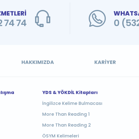
ZMETLERİ
WHATSA
 74 74
0 (53
HAKKIMIZDA
KARIYER
alışma
YDS & YÖKDİL Kitapları
İngilizce Kelime Bulmacası
More Than Reading 1
More Than Reading 2
ÖSYM Kelimeleri