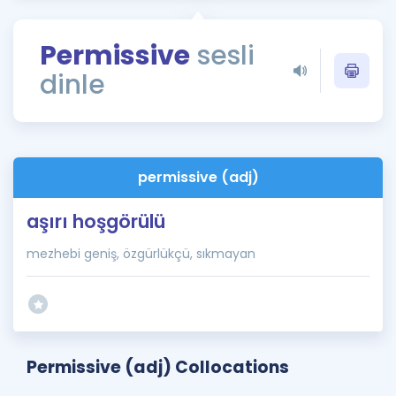
Puan Hesaplama
Permissive
sesli
Rehberlik Aracı
dinle
ÖSYM Sınav Takvimi
Kampanyalar
Blog
permissive (adj)
İngilizce Gramer
aşırı hoşgörülü
mezhebi geniş, özgürlükçü, sıkmayan
Permissive (adj) Collocations