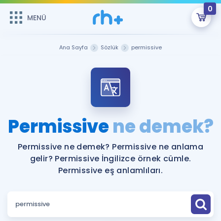
0
MENÜ
MENÜ
Üye Girişi
Ana Sayfa
Sözlük
permissive
Online Dersler
Sepetin Şu An Boş.
Çalışma Paketleri
Remzi Hoca ile seni sınava hazırlayacak onlarca eğitim seni
bekliyor!
Kitaplar ve Kaynaklar
GİRİŞ YAP
Permissive
ne demek?
Katılımcı Görüşleri
Şifremi Hatırlamıyorum
Permissive ne demek? Permissive ne anlama
gelir? Permissive İngilizce örnek cümle.
ÜYE DEĞİLİM
Faydalı Araçlar
Permissive eş anlamlıları.
Ücretsiz Kaynaklar
Blog
İngilizce Gramer
Hakkımızda
Kariyer
Sözlük
Soru & Cevap
İletişim