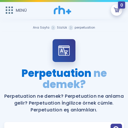
0
MENÜ
MENÜ
Üye Girişi
Ana Sayfa
Sözlük
perpetuation
Online Dersler
Sepetin Şu An Boş.
Çalışma Paketleri
Remzi Hoca ile seni sınava hazırlayacak onlarca eğitim seni
bekliyor!
Kitaplar ve Kaynaklar
GİRİŞ YAP
Perpetuation
ne
Katılımcı Görüşleri
demek?
Şifremi Hatırlamıyorum
ÜYE DEĞİLİM
Faydalı Araçlar
Perpetuation ne demek? Perpetuation ne anlama
gelir? Perpetuation İngilizce örnek cümle.
Ücretsiz Kaynaklar
Blog
İngilizce Gramer
Perpetuation eş anlamlıları.
Hakkımızda
Kariyer
Sözlük
Soru & Cevap
İletişim