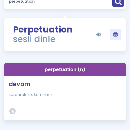
Puan Hesaplama
Rehberlik Aracı
Perpetuation
ÖSYM Sınav Takvimi
sesli dinle
Kampanyalar
Blog
perpetuation (n)
İngilizce Gramer
devam
sürdürülme, korunum