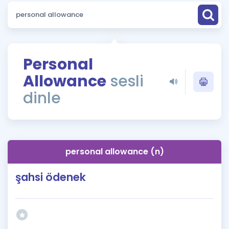
Puan Hesaplama
Rehberlik Aracı
ÖSYM Sınav Takvimi
Personal
Allowance
sesli
Kampanyalar
dinle
Blog
İngilizce Gramer
personal allowance (n)
şahsi ödenek