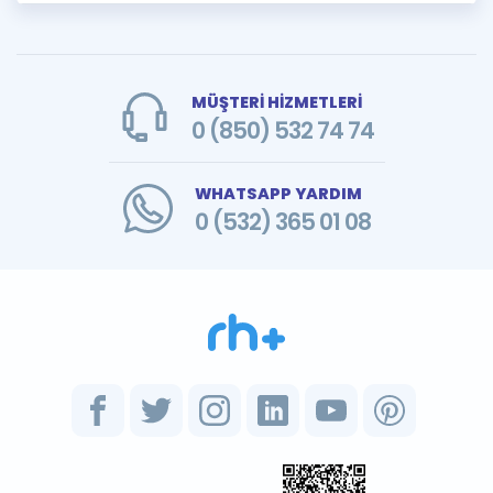
MÜŞTERİ HİZMETLERİ
0 (850) 532 74 74
WHATSAPP YARDIM
0 (532) 365 01 08