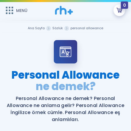
0
MENÜ
MENÜ
Üye Girişi
Ana Sayfa
Sözlük
personal allowance
Online Dersler
Sepetin Şu An Boş.
Çalışma Paketleri
Remzi Hoca ile seni sınava hazırlayacak onlarca eğitim seni
bekliyor!
Kitaplar ve Kaynaklar
GİRİŞ YAP
Personal Allowance
Katılımcı Görüşleri
ne demek?
Şifremi Hatırlamıyorum
ÜYE DEĞİLİM
Faydalı Araçlar
Personal Allowance ne demek? Personal
Allowance ne anlama gelir? Personal Allowance
Ücretsiz Kaynaklar
Blog
İngilizce Gramer
İngilizce örnek cümle. Personal Allowance eş
anlamlıları.
Hakkımızda
Kariyer
Sözlük
Soru & Cevap
İletişim