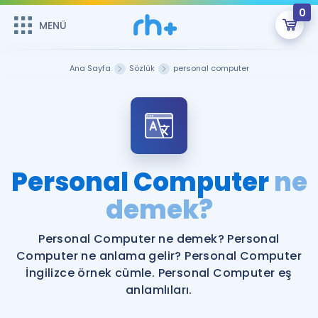
0
MENÜ
MENÜ
Üye Girişi
Ana Sayfa
Sözlük
personal computer
Online Dersler
Sepetin Şu An Boş.
Çalışma Paketleri
Remzi Hoca ile seni sınava hazırlayacak onlarca eğitim seni
bekliyor!
Kitaplar ve Kaynaklar
GİRİŞ YAP
Personal Computer
ne
Katılımcı Görüşleri
demek?
Şifremi Hatırlamıyorum
ÜYE DEĞİLİM
Faydalı Araçlar
Personal Computer ne demek? Personal
Computer ne anlama gelir? Personal Computer
Ücretsiz Kaynaklar
Blog
İngilizce Gramer
İngilizce örnek cümle. Personal Computer eş
anlamlıları.
Hakkımızda
Kariyer
Sözlük
Soru & Cevap
İletişim