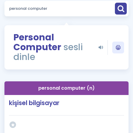
Puan Hesaplama
Rehberlik Aracı
ÖSYM Sınav Takvimi
Personal
Computer
sesli
Kampanyalar
dinle
Blog
İngilizce Gramer
personal computer (n)
kişisel bilgisayar