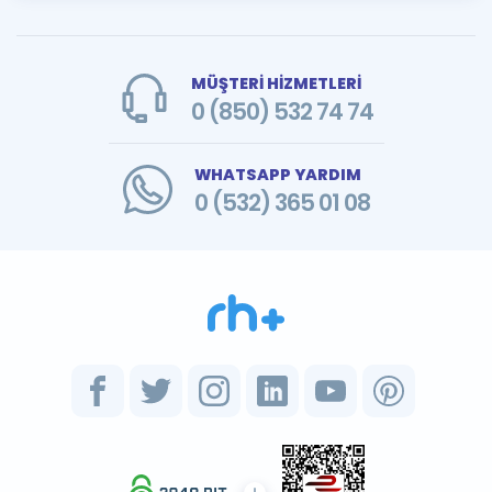
MÜŞTERİ HİZMETLERİ
0 (850) 532 74 74
WHATSAPP YARDIM
0 (532) 365 01 08