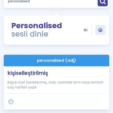
Puan Hesaplama
Rehberlik Aracı
Personalised
ÖSYM Sınav Takvimi
sesli dinle
Kampanyalar
Blog
personalised (adj)
İngilizce Gramer
kişiselleştirilmiş
kişiye özel tasarlanmış, özel, üzerinde ismi veya isminin
baş harfleri yazılı