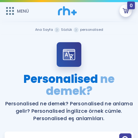
0
MENÜ
MENÜ
Üye Girişi
Ana Sayfa
Sözlük
personalised
Online Dersler
Sepetin Şu An Boş.
Çalışma Paketleri
Remzi Hoca ile seni sınava hazırlayacak onlarca eğitim seni
bekliyor!
Kitaplar ve Kaynaklar
GİRİŞ YAP
Personalised
ne
Katılımcı Görüşleri
demek?
Şifremi Hatırlamıyorum
ÜYE DEĞİLİM
Faydalı Araçlar
Personalised ne demek? Personalised ne anlama
gelir? Personalised İngilizce örnek cümle.
Ücretsiz Kaynaklar
Blog
İngilizce Gramer
Personalised eş anlamlıları.
Hakkımızda
Kariyer
Sözlük
Soru & Cevap
İletişim