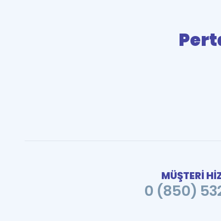
Pert
MÜŞTERİ Hİ
0 (850) 532