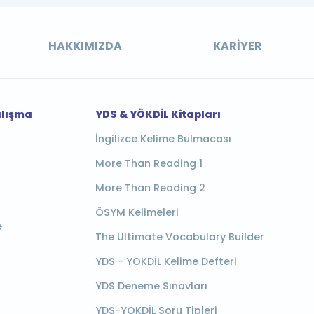
HAKKIMIZDA
KARIYER
alışma
YDS & YÖKDİL Kitapları
İngilizce Kelime Bulmacası
More Than Reading 1
More Than Reading 2
ÖSYM Kelimeleri
e
The Ultimate Vocabulary Builder
YDS - YÖKDİL Kelime Defteri
YDS Deneme Sınavları
YDS-YÖKDİL Soru Tipleri