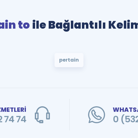
ain to
ile Bağlantılı Keli
pertain
ZMETLERİ
WHATSA
 74 74
0 (53