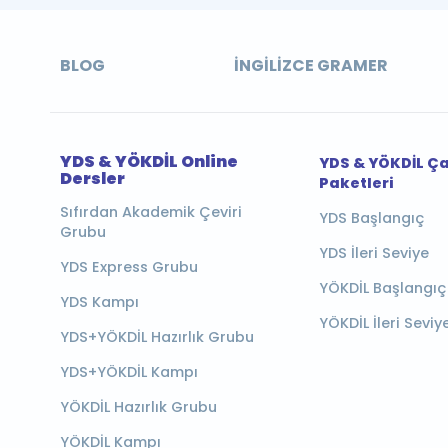
BLOG
İNGILIZCE GRAMER
YDS & YÖKDİL Online
YDS & YÖKDİL Ç
Dersler
Paketleri
Sıfırdan Akademik Çeviri
YDS Başlangıç
Grubu
YDS İleri Seviye
YDS Express Grubu
YÖKDİL Başlangıç
YDS Kampı
YÖKDİL İleri Seviy
YDS+YÖKDİL Hazırlık Grubu
YDS+YÖKDİL Kampı
YÖKDİL Hazırlık Grubu
YÖKDİL Kampı