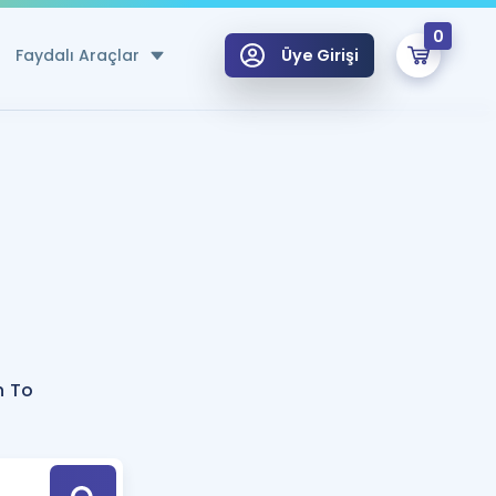
0
Faydalı Araçlar
Üye Girişi
klar
n Ücretsiz Kaynaklar
 için Özel Sözlük
Sepetin Şu An Boş.
ma
uan Hesaplama Aracı
i Hoca ile seni sınava hazırlayacak onlarca eğitim seni bekliyor!
Şifremi Hatırlamıyorum
GİRİŞ YAP
n To
azırlananlar için Öneriler
kvimi
ÜYE DEĞİLİM
arı Tek Takvimde