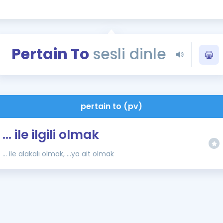
Kampanyalar
Eğitim ve Kitaplar
Blog
Pertain To
sesli dinle
YDS - YÖKDİL Tüm S
İngilizce Gram
İngilizce Gramer
pertain to (pv)
... ile ilgili olmak
... ile alakalı olmak, ...ya ait olmak