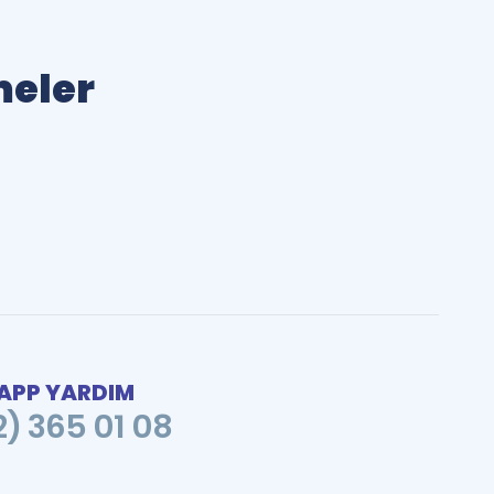
meler
PP YARDIM
2) 365 01 08