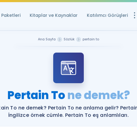
Paketleri
Kitaplar ve Kaynaklar
Katılımcı Görüşleri
Ücretsiz Kayna
Ana Sayfa
Sözlük
pertain to
YDS ve YÖKDİL içi
Sözlük
İngilizce Sınavları
Puan Hesapla
Pertain To
ne demek?
YDS ve YÖKDİL P
Remz
Rehberlik Aracı
tain To ne demek? Pertain To ne anlama gelir? Pertai
YDS ve YÖKDİL'e H
İngilizce örnek cümle. Pertain To eş anlamlıları.
ÖSYM Sınav Ta
Tüm ÖSYM Sınavl