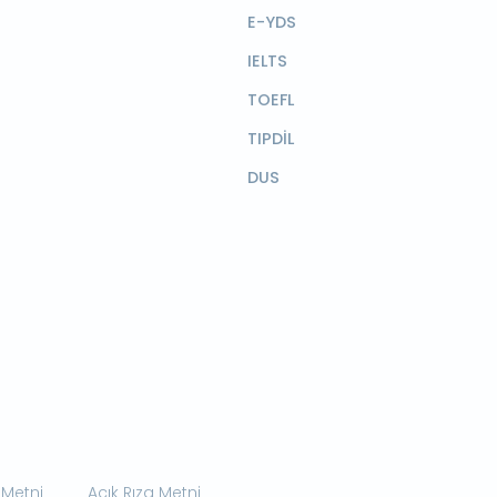
E-YDS
IELTS
TOEFL
TIPDİL
DUS
 Metni
Açık Rıza Metni