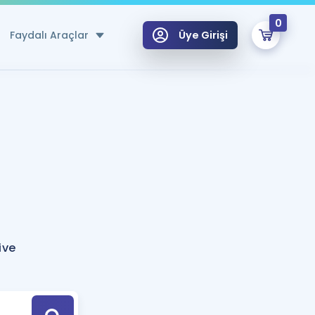
0
Faydalı Araçlar
Üye Girişi
klar
n Ücretsiz Kaynaklar
 için Özel Sözlük
Sepetin Şu An Boş.
ma
uan Hesaplama Aracı
i Hoca ile seni sınava hazırlayacak onlarca eğitim seni bekliyor!
Şifremi Hatırlamıyorum
GİRİŞ YAP
ive
azırlananlar için Öneriler
kvimi
ÜYE DEĞİLİM
arı Tek Takvimde