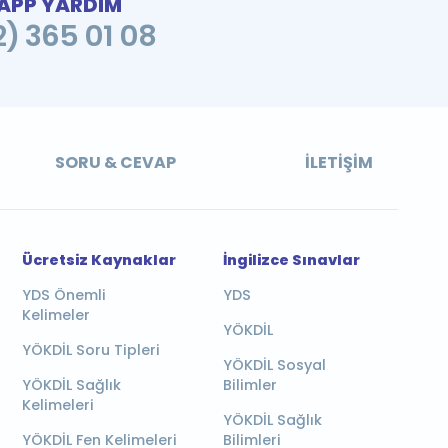
PP YARDIM
2) 365 01 08
SORU & CEVAP
İLETIŞIM
Ücretsiz Kaynaklar
İngilizce Sınavlar
YDS Önemli
YDS
Kelimeler
YÖKDİL
YÖKDİL Soru Tipleri
YÖKDİL Sosyal
YÖKDİL Sağlık
Bilimler
Kelimeleri
YÖKDİL Sağlık
YÖKDİL Fen Kelimeleri
Bilimleri