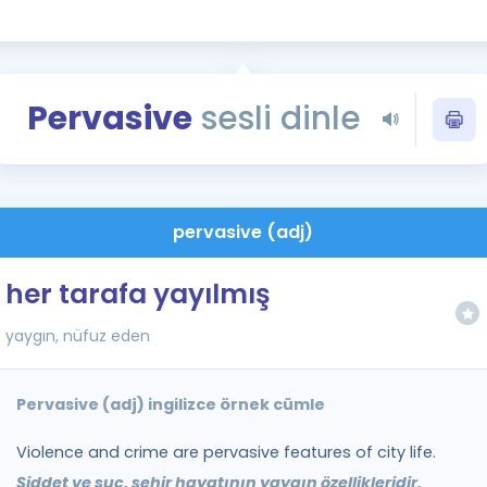
Kampanyalar
Eğitim ve Kitaplar
Blog
Pervasive
sesli dinle
YDS - YÖKDİL Tüm S
İngilizce Gram
İngilizce Gramer
pervasive (adj)
her tarafa yayılmış
yaygın, nüfuz eden
Pervasive (adj) ingilizce örnek cümle
Violence and crime are pervasive features of city life.
Şiddet ve suç, şehir hayatının yaygın özellikleridir.