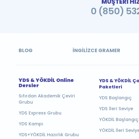
MÜŞTERİ Hİ
0 (850) 532
BLOG
İNGILIZCE GRAMER
YDS & YÖKDİL Online
YDS & YÖKDİL Ç
Dersler
Paketleri
Sıfırdan Akademik Çeviri
YDS Başlangıç
Grubu
YDS İleri Seviye
YDS Express Grubu
YÖKDİL Başlangıç
YDS Kampı
YÖKDİL İleri Seviy
YDS+YÖKDİL Hazırlık Grubu