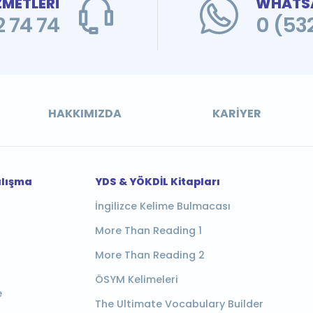
ZMETLERİ
WHATSA
 74 74
0 (53
HAKKIMIZDA
KARIYER
alışma
YDS & YÖKDİL Kitapları
İngilizce Kelime Bulmacası
More Than Reading 1
More Than Reading 2
ÖSYM Kelimeleri
e
The Ultimate Vocabulary Builder