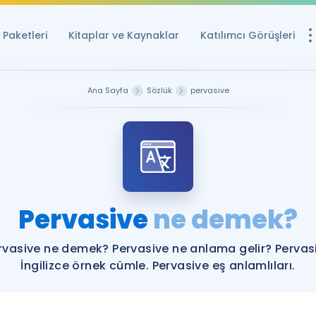
Paketleri
Kitaplar ve Kaynaklar
Katılımcı Görüşleri
Ücretsiz Kayna
Ana Sayfa
Sözlük
pervasive
YDS ve YÖKDİL içi
Sözlük
İngilizce Sınavları
Puan Hesapla
Pervasive
ne demek?
YDS ve YÖKDİL P
Remz
Rehberlik Aracı
rvasive ne demek? Pervasive ne anlama gelir? Pervas
YDS ve YÖKDİL'e H
İngilizce örnek cümle. Pervasive eş anlamlıları.
ÖSYM Sınav Ta
Tüm ÖSYM Sınavl