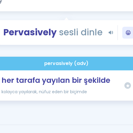
Kampanyalar
Eğitim ve Kitaplar
Blog
Pervasively
sesli dinle
YDS - YÖKDİL Tüm S
İngilizce Gram
İngilizce Gramer
pervasively (adv)
her tarafa yayılan bir şekilde
kolayca yayılarak, nüfuz eden bir biçimde