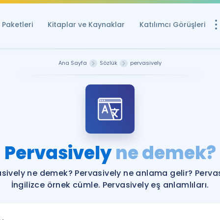
Paketleri
Kitaplar ve Kaynaklar
Katılımcı Görüşleri
Ücretsiz Kayna
Ana Sayfa
Sözlük
pervasively
YDS ve YÖKDİL içi
Sözlük
İngilizce Sınavları
Puan Hesapla
Pervasively
ne demek?
YDS ve YÖKDİL P
Remz
Rehberlik Aracı
sively ne demek? Pervasively ne anlama gelir? Perva
YDS ve YÖKDİL'e H
İngilizce örnek cümle. Pervasively eş anlamlıları.
ÖSYM Sınav Ta
Tüm ÖSYM Sınavl