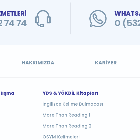
ZMETLERİ
WHATSA
 74 74
0 (53
HAKKIMIZDA
KARIYER
alışma
YDS & YÖKDİL Kitapları
İngilizce Kelime Bulmacası
More Than Reading 1
More Than Reading 2
ÖSYM Kelimeleri