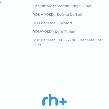
e
The Ultimate Vocabulary Builder
YDS - YÖKDİL Kelime Defteri
YDS Deneme Sınavları
YDS-YÖKDİL Soru Tipleri
YDT Deneme Seti - YKSDİL Deneme Seti
| Set 1