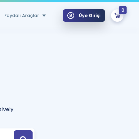
0
Faydalı Araçlar
Üye Girişi
klar
n Ücretsiz Kaynaklar
 için Özel Sözlük
Sepetin Şu An Boş.
ma
uan Hesaplama Aracı
i Hoca ile seni sınava hazırlayacak onlarca eğitim seni bekliyor!
Şifremi Hatırlamıyorum
GİRİŞ YAP
sively
azırlananlar için Öneriler
kvimi
ÜYE DEĞİLİM
arı Tek Takvimde