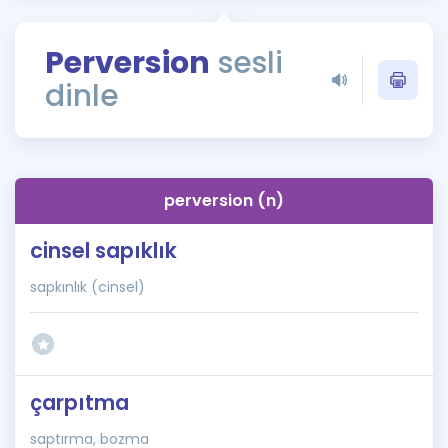
Puan Hesaplama
Perversion
sesli
Rehberlik Aracı
dinle
ÖSYM Sınav Takvimi
Kampanyalar
Blog
perversion (n)
İngilizce Gramer
cinsel sapıklık
sapkınlık (cinsel)
çarpıtma
saptırma, bozma