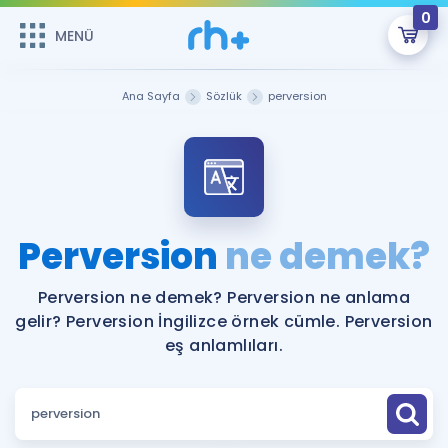
0
MENÜ
MENÜ
Üye Girişi
Ana Sayfa
Sözlük
perversion
Online Dersler
Sepetin Şu An Boş.
Çalışma Paketleri
Remzi Hoca ile seni sınava hazırlayacak onlarca eğitim seni
bekliyor!
Kitaplar ve Kaynaklar
GİRİŞ YAP
Perversion
ne demek?
Katılımcı Görüşleri
Şifremi Hatırlamıyorum
Perversion ne demek? Perversion ne anlama
gelir? Perversion İngilizce örnek cümle. Perversion
ÜYE DEĞİLİM
Faydalı Araçlar
eş anlamlıları.
Ücretsiz Kaynaklar
Blog
İngilizce Gramer
Hakkımızda
Kariyer
Sözlük
Soru & Cevap
İletişim