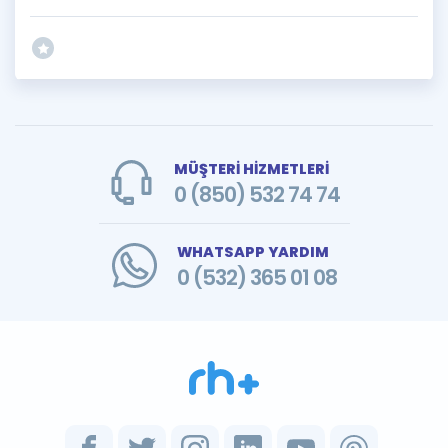
MÜŞTERİ HİZMETLERİ
0 (850) 532 74 74
WHATSAPP YARDIM
0 (532) 365 01 08