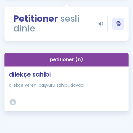
Puan Hesaplama
Petitioner
sesli
Rehberlik Aracı
dinle
ÖSYM Sınav Takvimi
Kampanyalar
Blog
petitioner (n)
İngilizce Gramer
dilekçe sahibi
dilekçe veren, başvuru sahibi, davacı