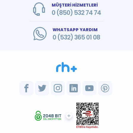
MÜŞTERİ HİZMETLERİ
0 (850) 532 74 74
WHATSAPP YARDIM
0 (532) 365 01 08