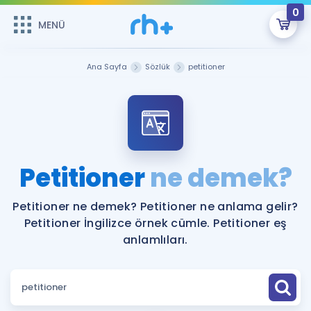
0
MENÜ
MENÜ
Üye Girişi
Ana Sayfa
Sözlük
petitioner
Online Dersler
Sepetin Şu An Boş.
Çalışma Paketleri
Remzi Hoca ile seni sınava hazırlayacak onlarca eğitim seni
bekliyor!
Kitaplar ve Kaynaklar
GİRİŞ YAP
Petitioner
ne demek?
Katılımcı Görüşleri
Şifremi Hatırlamıyorum
Petitioner ne demek? Petitioner ne anlama gelir?
Petitioner İngilizce örnek cümle. Petitioner eş
ÜYE DEĞİLİM
Faydalı Araçlar
anlamlıları.
Ücretsiz Kaynaklar
Blog
İngilizce Gramer
Hakkımızda
Kariyer
Sözlük
Soru & Cevap
İletişim