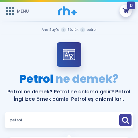
0
MENÜ
MENÜ
Üye Girişi
Ana Sayfa
Sözlük
petrol
Online Dersler
Sepetin Şu An Boş.
Çalışma Paketleri
Remzi Hoca ile seni sınava hazırlayacak onlarca eğitim seni
bekliyor!
Kitaplar ve Kaynaklar
GİRİŞ YAP
Petrol
ne demek?
Katılımcı Görüşleri
Şifremi Hatırlamıyorum
Petrol ne demek? Petrol ne anlama gelir? Petrol
İngilizce örnek cümle. Petrol eş anlamlıları.
ÜYE DEĞİLİM
Faydalı Araçlar
Ücretsiz Kaynaklar
Blog
İngilizce Gramer
Hakkımızda
Kariyer
Sözlük
Soru & Cevap
İletişim