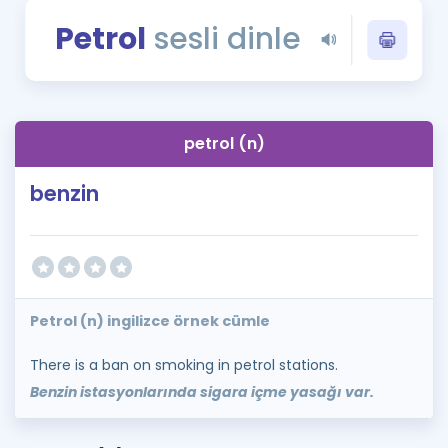
Puan Hesaplama
Petrol
sesli dinle
Rehberlik Aracı
ÖSYM Sınav Takvimi
petrol (n)
Kampanyalar
benzin
Blog
İngilizce Gramer
Petrol (n) ingilizce örnek cümle
There is a ban on smoking in petrol stations.
Benzin istasyonlarında sigara içme yasağı var.