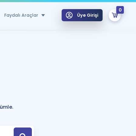
0
Faydalı Araçlar
Üye Girişi
klar
n Ücretsiz Kaynaklar
 için Özel Sözlük
Sepetin Şu An Boş.
ma
uan Hesaplama Aracı
i Hoca ile seni sınava hazırlayacak onlarca eğitim seni bekliyor!
Şifremi Hatırlamıyorum
GİRİŞ YAP
cümle.
azırlananlar için Öneriler
kvimi
ÜYE DEĞİLİM
arı Tek Takvimde