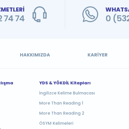
ZMETLERİ
WHATSA
 74 74
0 (53
HAKKIMIZDA
KARIYER
alışma
YDS & YÖKDİL Kitapları
İngilizce Kelime Bulmacası
More Than Reading 1
More Than Reading 2
ÖSYM Kelimeleri