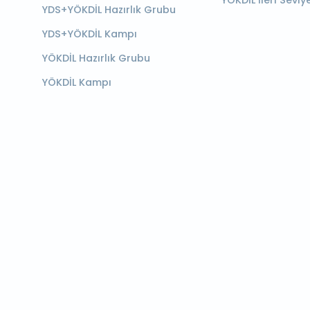
YÖKDİL İleri Seviy
YDS+YÖKDİL Hazırlık Grubu
YDS+YÖKDİL Kampı
YÖKDİL Hazırlık Grubu
YÖKDİL Kampı