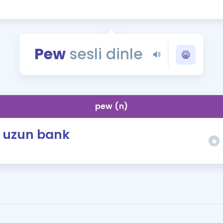
Kampanyalar
Eğitim ve Kitaplar
Blog
Pew
sesli dinle
YDS - YÖKDİL Tüm S
İngilizce Gram
İngilizce Gramer
pew (n)
uzun bank