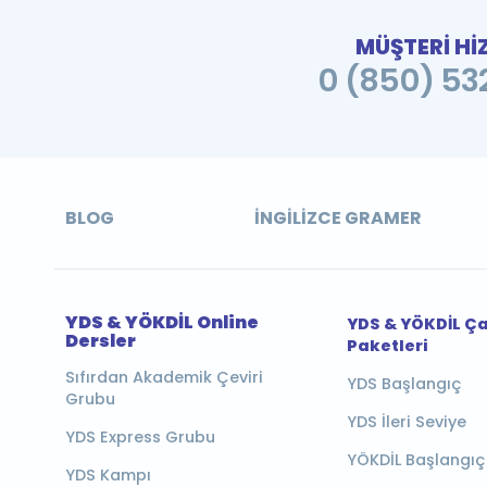
MÜŞTERİ Hİ
0 (850) 532
BLOG
İNGILIZCE GRAMER
YDS & YÖKDİL Online
YDS & YÖKDİL Ç
Dersler
Paketleri
Sıfırdan Akademik Çeviri
YDS Başlangıç
Grubu
YDS İleri Seviye
YDS Express Grubu
YÖKDİL Başlangıç
YDS Kampı