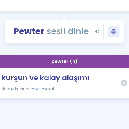
Kampanyalar
Eğitim ve Kitaplar
Blog
Pewter
sesli dinle
YDS - YÖKDİL Tüm S
İngilizce Gram
İngilizce Gramer
pewter (n)
kurşun ve kalay alaşımı
donuk kurşuni renkli metal