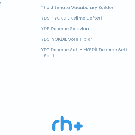
e
The Ultimate Vocabulary Builder
YDS - YÖKDİL Kelime Defteri
YDS Deneme Sınavları
YDS-YÖKDİL Soru Tipleri
YDT Deneme Seti - YKSDİL Deneme Seti
| Set 1