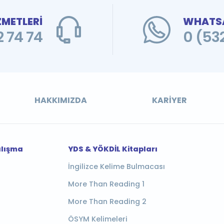
ZMETLERİ
WHATSA
 74 74
0 (53
HAKKIMIZDA
KARIYER
alışma
YDS & YÖKDİL Kitapları
İngilizce Kelime Bulmacası
More Than Reading 1
More Than Reading 2
ÖSYM Kelimeleri