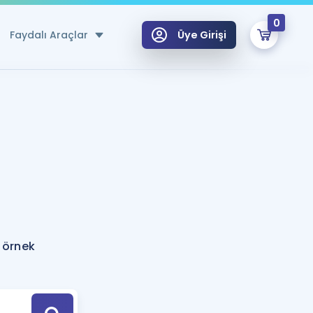
0
Faydalı Araçlar
Üye Girişi
klar
n Ücretsiz Kaynaklar
 için Özel Sözlük
Sepetin Şu An Boş.
ma
uan Hesaplama Aracı
i Hoca ile seni sınava hazırlayacak onlarca eğitim seni bekliyor!
Şifremi Hatırlamıyorum
GİRİŞ YAP
 örnek
azırlananlar için Öneriler
kvimi
ÜYE DEĞİLİM
arı Tek Takvimde