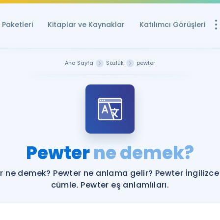
Paketleri
Kitaplar ve Kaynaklar
Katılımcı Görüşleri
Ücretsiz Kayna
Ana Sayfa
Sözlük
pewter
YDS ve YÖKDİL içi
Sözlük
İngilizce Sınavları
Puan Hesapla
Pewter
ne demek?
YDS ve YÖKDİL P
Remz
Rehberlik Aracı
r ne demek? Pewter ne anlama gelir? Pewter İngilizce
YDS ve YÖKDİL'e H
cümle. Pewter eş anlamlıları.
ÖSYM Sınav Ta
Tüm ÖSYM Sınavl